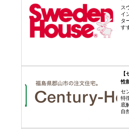
ス
イ
タ
す
し
【
性
セ
特
底
自
ト