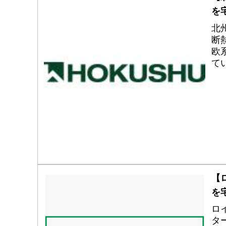
を
北
断
欧
て
ら
【
を
ロ
タ