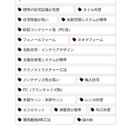
標準の住宅設備が充実
タイル外壁
住宅性能が高い
全館空調システムが標準
鉄筋コンクリート造（RC造）
フェノールフォーム
ネオマフォーム
北欧住宅・インテリアデザイン
太陽光発電システムが標準
テクノストラクチャー工法
メンテナンス性が高い
輸入住宅
FC（フランチャイズ制）
木製サッシ・木枠サッシ
レンガ外壁
エコカラット
床暖房が標準
ALC外壁
通気断熱WB工法
緑の柱