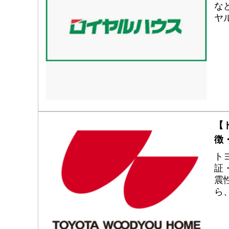
な
ヤ
徴
【
徴
ト
証
震
ら
介