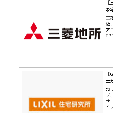
【
を
三
徴
ア
F
お
【
士
G
プ
サ
イ
の