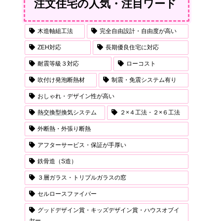
注文住宅の人気・注目ワード
木造軸組工法
完全自由設計・自由度が高い
ZEH対応
長期優良住宅に対応
耐震等級３対応
ローコスト
吹付け発泡断熱材
制震・免震システム有り
おしゃれ・デザイン性が高い
熱交換型換気システム
２×４工法・２×６工法
外断熱・外張り断熱
アフターサービス・保証が手厚い
鉄骨造（S造）
３層ガラス・トリプルガラスの窓
セルロースファイバー
グッドデザイン賞・キッズデザイン賞・ハウスオブイ
ヤー