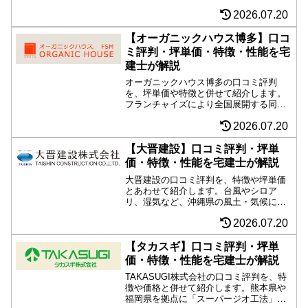
ンも得意とし、ローコストながら表現力の高い建築に注目。
2026.07.20
【オーガニックハウス博多】口コ
ミ評判・坪単価・特徴・性能を宅
建士が解説
オーガニックハウス博多の口コミ評判
を、坪単価や特徴と併せて紹介します。
フランチャイズにより全国展開する同商
品は、有名なフランク・ロイド・ライト
2026.07.20
のデザインを採用できる、オシャレな注
文住宅を検討する方は必見です。制震・
耐震性能などへのこだわりも高く、安心
【大晋建設】口コミ評判・坪単
感があるのもポイント。
価・特徴・性能を宅建士が解説
大晋建設の口コミ評判を、特徴や坪単価
とあわせて紹介します。台風やシロア
リ、湿気など、沖縄県の風土・気候にあ
った、ミオポルトという木造軸組工法を
2026.07.20
自由設計で手がけるほか、オーガニック
ハウス赤道としての一面もあり、建築家
フランク・ロイド・ライトをコンセプト
【タカスギ】口コミ評判・坪単
としたデザイン住宅も人気。
価・特徴・性能を宅建士が解説
TAKASUGI株式会社の口コミ評判を、特
徴や価格と併せて紹介します。熊本県や
福岡県を拠点に「スーパージオ工法」