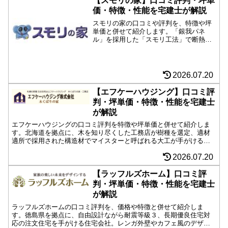
【スモリの家】口コミ評判・坪単
価・特徴・性能を宅建士が解説
スモリの家の口コミや評判を、特徴や坪
単価と併せて紹介します。「銀我パネ
ル」を採用した「スモリ工法」で断熱
性・耐震性能など高い住宅性能を実現。
さすがの寒い東北、地震の多い宮城のメ
ーカー。おまけにコスパも最高クラス。
もし全国展開したら日本の建築業界がひ
2026.07.20
っくり返るかもしれません。
【エフケーハウジング】口コミ評
判・坪単価・特徴・性能を宅建士
が解説
エフケーハウジングの口コミ評判を特徴や坪単価と併せて紹介しま
す。北海道を拠点に、木を知り尽くした工務店が樹種を選定、適材
適所で採用された構造材でマイスターと呼ばれる大工が手がける自
由設計の注文住宅。タイル外壁やアールを描くデザイン性の高い施
2026.07.20
工例が印象的。
【ラッフルズホーム】口コミ評
判・坪単価・特徴・性能を宅建士
が解説
ラッフルズホームの口コミ評判を、価格や特徴と併せて紹介しま
す。徳島県を拠点に、自由設計ながら耐震等級３、長期優良住宅対
応の注文住宅を手がける住宅会社。レンガ外壁やカフェ風のデザイ