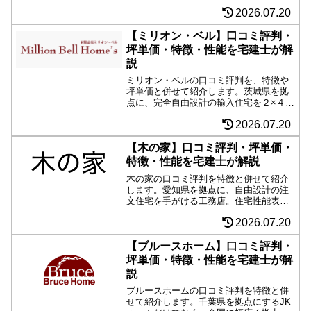
「緑の柱」「FFCテクノロジー」「パワ
2026.07.20
ーボード」などこだわりの技術を集結し
た建築を手がける。人気の北欧デザイン
や、セルコホーム熊本中央として輸入住
【ミリオン・ベル】口コミ評判・
宅も要チェック。
坪単価・特徴・性能を宅建士が解
説
ミリオン・ベルの口コミ評判を、特徴や
坪単価と併せて紹介します。茨城県を拠
点に、完全自由設計の輸入住宅を２×４・
２×６工法で手がける会社。施工事例に見
2026.07.20
るデザイン性の高さはもちろん、長期優
良住宅仕様が標準の高い住宅性能も必
見。家具や照明までトータルコーディネ
【木の家】口コミ評判・坪単価・
ートしてくれる。
特徴・性能を宅建士が解説
木の家の口コミ評判を特徴と併せて紹介
します。愛知県を拠点に、自由設計の注
文住宅を手がける工務店。住宅性能表示
で、耐震等級や断熱性能で最高等級取
2026.07.20
得。デザイン性の高い実例は、木のぬく
もりを感じられ好印象。ログハウスや薪
ストーブ、中庭や露天風呂など、まさに
【ブルースホーム】口コミ評判・
自由なプランニングに期待。自社大工施
坪単価・特徴・性能を宅建士が解
工という安心感もまる。
説
ブルースホームの口コミ評判を特徴と併
せて紹介します。千葉県を拠点にするJK