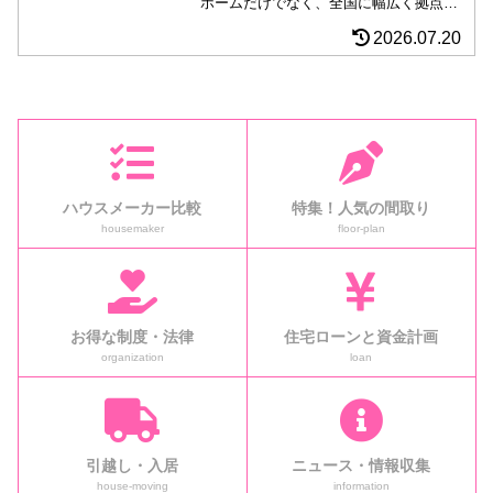
ホームだけでなく、全国に幅広く拠点を
持つブルースホーム。おしゃれな「輸入
2026.07.20
住宅」、北米やカナダなどのノウハウを
採用した「断熱性能」の２つがポイン
ト。注文住宅ならではの自分達だけのマ
イホームを希望するなら是非候補に入れ
たい会社。
ハウスメーカー比較
特集！人気の間取り
housemaker
floor-plan
お得な制度・法律
住宅ローンと資金計画
organization
loan
引越し・入居
ニュース・情報収集
house-moving
information