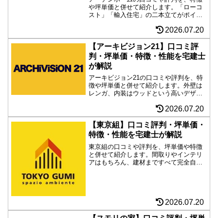
や坪単価と併せて紹介します。「ローコ
スト」「輸入住宅」の二本立てがポイン
トになるハウスメーカーですが、断熱性
2026.07.20
や省エネ性を高めた商品もあり、可愛い
デザインと高性能の両立もできる要チェ
ックHMです。
【アーキビジョン21】口コミ評
判・坪単価・特徴・性能を宅建士
が解説
アーキビジョン21の口コミや評判を、特
徴や坪単価と併せて紹介します。外壁は
レンガ、内装はウッドという高いデザイ
ン性とメンテナンス性に加え、ユニット
2026.07.20
工法が可能にする耐震構造と家ごと引越
しできるムービングハウス、寒冷地なら
ではの断熱性能など、他と一線を画すハ
【東京組】口コミ評判・坪単価・
ウスメーカー。
特徴・性能を宅建士が解説
東京組の口コミや評判を、坪単価や特徴
と併せて紹介します。間取りやインテリ
アはもちろん、建材まですべて完全自由
設計の注文住宅。木枠の３層ガラス窓は
高断熱高気密に期待大。こだわりたいこ
とにはとことんお金をかけられる最強コ
スパのメーカー。
2026.07.20