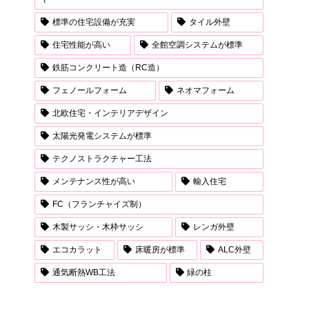
標準の住宅設備が充実
タイル外壁
住宅性能が高い
全館空調システムが標準
鉄筋コンクリート造（RC造）
フェノールフォーム
ネオマフォーム
北欧住宅・インテリアデザイン
太陽光発電システムが標準
テクノストラクチャー工法
メンテナンス性が高い
輸入住宅
FC（フランチャイズ制）
木製サッシ・木枠サッシ
レンガ外壁
エコカラット
床暖房が標準
ALC外壁
通気断熱WB工法
緑の柱