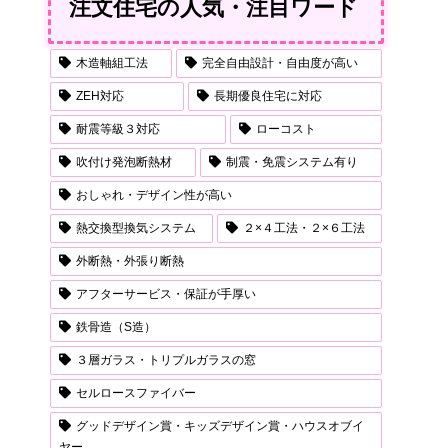
注文住宅の人気・注目ワード
木造軸組工法
完全自由設計・自由度が高い
ZEH対応
長期優良住宅に対応
耐震等級３対応
ローコスト
吹付け発泡断熱材
制震・免震システム有り
おしゃれ・デザイン性が高い
熱交換型換気システム
２×４工法・２×６工法
外断熱・外張り断熱
アフターサービス・保証が手厚い
鉄骨造（S造）
３層ガラス・トリプルガラスの窓
セルロースファイバー
グッドデザイン賞・キッズデザイン賞・ハウスオブイ
ヤー