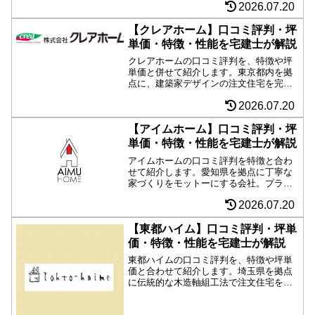
2026.07.20
長期優良住宅を標準とした注文住宅を手
がける。メインとなる大満足の家は充実
した標準装備、さらに完全自由設計のプ
【クレアホーム】口コミ評判・坪
ランなど幅広く要望や予算に対応。
単価・特徴・性能を宅建士が解説
クレアホームの口コミ評判を、特徴や坪
単価と併せて紹介します。東京都内を拠
点に、建築家デザインの注文住宅を完全
自由設計で手がける工務店。ハイデザイ
2026.07.20
ンの建築はもちろん、長期優良住宅、耐
震等級３など住宅性能の高さを備えたマ
イホームを工務店価格で実現可能です。
【アイムホーム】口コミ評判・坪
単価・特徴・性能を宅建士が解説
アイムホームの口コミ評判を特徴と合わ
せて紹介します。愛知県を拠点に丁寧な
家づくりをモットーにする会社。プラン
ニングや設計のアイデアも遊び心があ
2026.07.20
り、中庭やスキップフロア、豊富な外
壁・内装材に対応するのでオリジナリテ
ィのある注文住宅を実現したい方におす
【東都ハイム】口コミ評判・坪単
すめ。
価・特徴・性能を宅建士が解説
東都ハイムの口コミ評判を、特徴や坪単
価と合わせて紹介します。埼玉県を拠点
に伝統的な木造軸組工法で注文住宅を手
がける工務店。主要構造部材には、シロ
アリや腐敗に強い「緑の柱」を採用、構