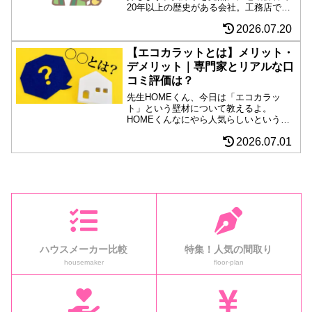
20年以上の歴史がある会社。工務店でこ
こまでやるか？と驚くほど好印象。長期
2026.07.20
優良住宅、ZEH、耐震等級３、制振ダン
パーなど住宅トレンドをしっかりおさ
え、さらにJAHBnet加盟で大手レベルの
【エコカラットとは】メリット・
スケールメリットもある。是非チェック
デメリット｜専門家とリアルな口
したい会社。
コミ評価は？
先生HOMEくん、今日は「エコカラッ
ト」という壁材について教えるよ。
HOMEくんなにやら人気らしいというこ
とだけは知っています。先生エコカラッ
2026.07.01
トは、LIXILによって開発された壁材で、
多孔質のセラミック材料から作られてい
るんだ。この壁材、特...
ハウスメーカー比較
特集！人気の間取り
housemaker
floor-plan