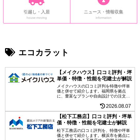
引越し・入居
ニュース・情報収集
house-moving
information
エコカラット
【メイクハウス】口コミ評判・坪
単価・特徴・性能を宅建士が解説
メイクハウスの口コミ評判を特徴や坪単
価と併せて紹介します。福岡県を拠点
に、豊富なプランや自由設計での注文住
宅を手がける会社。全国工務店ネットワ
2026.08.07
ーク「ジャーブネット」加盟で、大手HM
の強みと工務店のメリットを抑える。長
期優良住宅、ZEH住宅、耐震等級３な
【松下工務店】口コミ評判・坪単
ど、性能面も十分。ローコストなコミコ
価・特徴・性能を宅建士が解説
ミ定額制プランも必見。
松下工務店の口コミ評判を、特徴や坪単
価と併せて紹介します。横浜市を拠点に