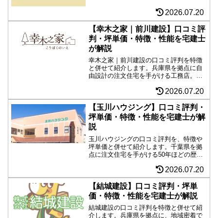
造計算を実施し、耐震等級は最高等級３
にも対応。丁寧な仕事・対応に好感を抱
2026.07.20
く評判あり。
【幸木之家｜前川建設】口コミ評
判・坪単価・特徴・性能を宅建士
が解説
幸木之家｜前川建設の口コミ評判を特徴
と併せて紹介します。兵庫県を拠点に自
由設計の注文住宅を手がける工務店。長
期優良住宅、耐震等級３、セルローズフ
2026.07.20
ァイバー断熱材、熱交換型換気システ
ム、国産無垢の構造材など、大手ハウス
メーカーレベル、それ以上の性能とアフ
【玉川ハウジング】口コミ評判・
ター。管理人の調査史上でもトップクラ
坪単価・特徴・性能を宅建士が解
スの工務店。予算が合えば候補に入れた
説
い会社。
玉川ハウジングの口コミ評判を、特徴や
坪単価と併せて紹介します。千葉県を拠
点に注文住宅を手がける50年ほどの歴史
ある工務店。ヒノキ無垢材をふんだんに
2026.07.20
採用した構造、わかりやすい価格表記
で、ZEH住宅や長期優良住宅にも対応す
る住宅性能が好印象。大黒柱や真壁造り
【結城建設】口コミ評判・坪単
など職人の腕が光る建築実例もチェッ
価・特徴・性能を宅建士が解説
ク。
結城建設の口コミ評判を特徴と併せて紹
介します。兵庫県を拠点に、地域密着で