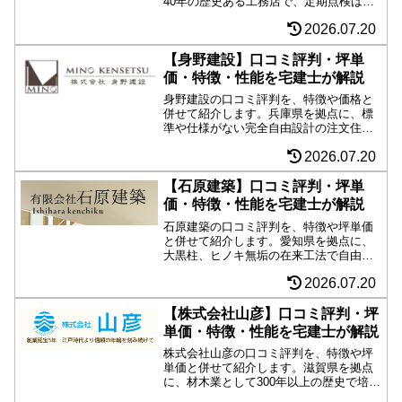
40年の歴史ある工務店で、定期点検はず
っと無料という地元ならではの手厚さが
2026.07.20
ポイント。吹付け発泡ウレタン断熱によ
る断熱性、耐震等級３相当に対応する安
心感、ユニバーサルデザインを意識した
【身野建設】口コミ評判・坪単
完全自由設計の建築に注目。
価・特徴・性能を宅建士が解説
身野建設の口コミ評判を、特徴や価格と
併せて紹介します。兵庫県を拠点に、標
準や仕様がない完全自由設計の注文住宅
を手がける。建築工法、断熱材、断熱工
2026.07.20
法がとにかく豊富で、長期優良住宅も耐
震等級３も可能。これぞまさしくな自由
設計。こだわりの強い施主が集まるから
【石原建築】口コミ評判・坪単
か、建築実例のデザイン性も○。
価・特徴・性能を宅建士が解説
石原建築の口コミ評判を、特徴や坪単価
と併せて紹介します。愛知県を拠点に、
大黒柱、ヒノキ無垢の在来工法で自由設
計かつ強固な注文住宅を手がける。漆喰
2026.07.20
壁や無垢の床や建具による自然素材の
家、断熱材には羊毛を標準採用し、ZEH
住宅にも対応可能な断熱性で省エネも実
【株式会社山彦】口コミ評判・坪
現。
単価・特徴・性能を宅建士が解説
株式会社山彦の口コミ評判を、特徴や坪
単価と併せて紹介します。滋賀県を拠点
に、材木業として300年以上の歴史で培っ
てきた構造材、さらに断熱性能を高め、