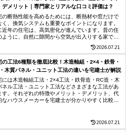
・デメリット｜専門家とリアルな口コミ評価は？
宅の断熱性能を高めるためには、断熱材や窓だけで
なく、換気システムも重要なポイントになります。
に近年の住宅は、高気密化が進んでいます。昔の住
のように、自然に隙間から空気が出入りする家では
く、計画的に空気を入れ替える仕組みが必要にな
2026.07.21
.
宅の工法6種類を徹底比較！木造軸組・2×4・鉄骨・
C・木質パネル・ユニット工法の違いを宅建士が解説
宅には木造軸組工法・2×4工法・鉄骨造・RC造・木
パネル工法・ユニット工法などさまざまな工法があ
ます。それぞれの特徴やメリット・デメリット、代
的なハウスメーカーを宅建士が分かりやすく比較・
説します。
2026.07.21