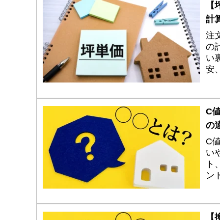
【
計
注
の
い
安
部
C
の
C
い
ト
ン
【