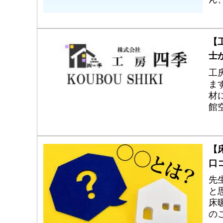
ト
ン
【
士
工
ま
材
館
メ
載
会
【
口
先
と
床
の