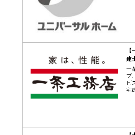
【
建
一
プ
ビ
宅
す