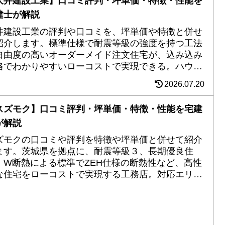
大井建設工業】口コミ評判・坪単価・特徴・性能を
建士が解説
井建設工業の評判や口コミを、坪単価や特徴と併せ
紹介します。標準仕様で耐震等級の強度を持つ工法
自由度の高いオーダーメイド注文住宅が、込み込み
格でわかりやすいローコストで実現できる。ハウス
ブイヤー受賞の太陽光システム標準搭載や床暖房標
2026.07.20
モデルなど実力十分。
スズモク】口コミ評判・坪単価・特徴・性能を宅建
が解説
ズモクの口コミや評判を特徴や坪単価と併せて紹介
ます。茨城県を拠点に、耐震等級３、長期優良住
、W断熱による標準でZEH仕様の断熱性など、高性
な住宅をローコストで実現する工務店。対応エリア
ら是非一度チェックを。