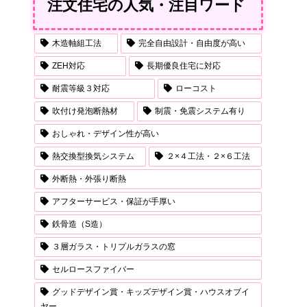
注文住宅の人気・注目ワード
木造軸組工法
完全自由設計・自由度が高い
ZEH対応
長期優良住宅に対応
耐震等級３対応
ローコスト
吹付け発泡断熱材
制震・免震システム有り
おしゃれ・デザイン性が高い
熱交換型換気システム
２×４工法・２×６工法
外断熱・外張り断熱
アフターサービス・保証が手厚い
鉄骨造（S造）
３層ガラス・トリプルガラスの窓
セルロースファイバー
グッドデザイン賞・キッズデザイン賞・ハウスオブイ
ヤー