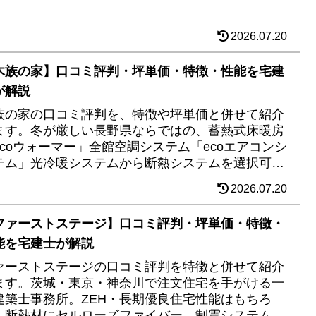
2026.07.20
木族の家】口コミ評判・坪単価・特徴・性能を宅建
が解説
族の家の口コミ評判を、特徴や坪単価と併せて紹介
ます。冬が厳しい長野県ならではの、蓄熱式床暖房
ecoウォーマー」全館空調システム「ecoエアコンシ
テム」光冷暖システムから断熱システムを選択可能
、自然無垢を大切にする自由設計の注文住宅を手が
2026.07.20
る工務店。
ファーストステージ】口コミ評判・坪単価・特徴・
能を宅建士が解説
ァーストステージの口コミ評判を特徴と併せて紹介
ます。茨城・東京・神奈川で注文住宅を手がける一
建築士事務所。ZEH・長期優良住宅性能はもちろ
、断熱材にセルローズファイバー、制震システム、