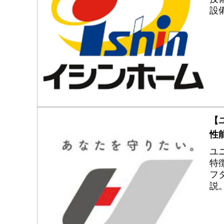
設
な
【
性
ユ
特
フ
説
く
し