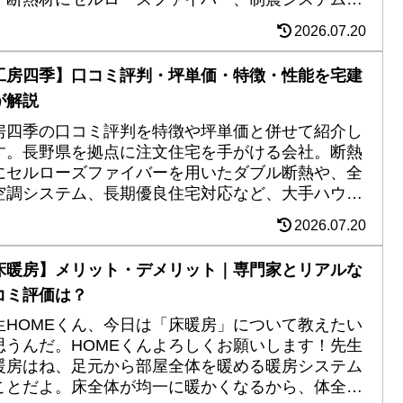
リプルガラスの窓などハイグレード仕様。北欧やシ
2026.07.20
プルモダンなど豊富なデザインも強み。
工房四季】口コミ評判・坪単価・特徴・性能を宅建
が解説
房四季の口コミ評判を特徴や坪単価と併せて紹介し
す。長野県を拠点に注文住宅を手がける会社。断熱
にセルローズファイバーを用いたダブル断熱や、全
空調システム、長期優良住宅対応など、大手ハウス
ーカーの最高ランク商品レベルの性能・設備が満
2026.07.20
。対応エリアで予算が合うなら有力候補になりうる
社。
床暖房】メリット・デメリット｜専門家とリアルな
コミ評価は？
生HOMEくん、今日は「床暖房」について教えたい
思うんだ。HOMEくんよろしくお願いします！先生
暖房はね、足元から部屋全体を暖める暖房システム
ことだよ。床全体が均一に暖かくなるから、体全体