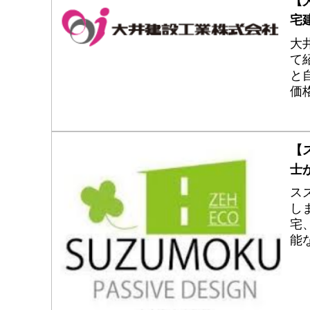
【
宅
大
て
と
価
オ
準
【
士
ス
し
宅
能
な