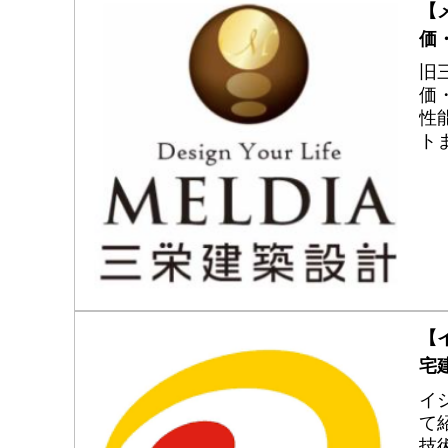
【
価
旧
価
性
ト
SP
【
宅
イ
て
技