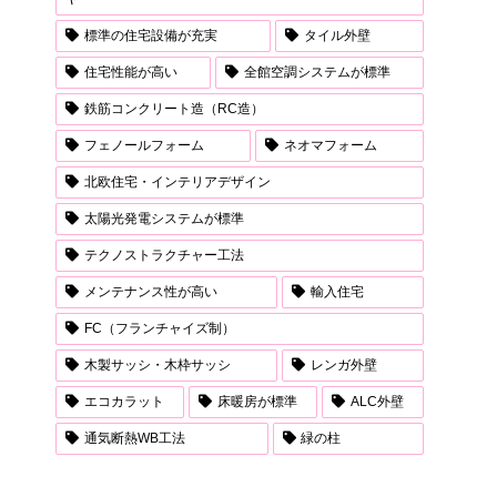
標準の住宅設備が充実
タイル外壁
住宅性能が高い
全館空調システムが標準
鉄筋コンクリート造（RC造）
フェノールフォーム
ネオマフォーム
北欧住宅・インテリアデザイン
太陽光発電システムが標準
テクノストラクチャー工法
メンテナンス性が高い
輸入住宅
FC（フランチャイズ制）
木製サッシ・木枠サッシ
レンガ外壁
エコカラット
床暖房が標準
ALC外壁
通気断熱WB工法
緑の柱