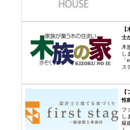
【
士
木
し
「
ス
な
け
【
性
フ
し
級
ん