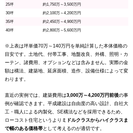
25坪
約1,750万～3,500万円
30坪
約2,100万～4,200万円
35坪
約2,450万～4,900万円
40坪
約2,800万～5,600万円
※上表は坪単価70万～140万円を単純計算した本体価格の
目安です。土地代、付帯工事、地盤改良、外構、照明・カ
ーテン、諸費用、オプションなどは含みません。実際の金
額は構法、建築地、延床面積、造作、設備仕様によって変
わります。
直近の実例では、建築費用は
3,000万～4,200万円前後
の事
例が確認できます。平成建設は自由度の高い設計、自社大
工・職人による内製化、SE構法などを採用できるため、
ローコスト住宅というより
ミドルクラスからハイクラスま
で幅のある価格帯
として考えるのが適切です。