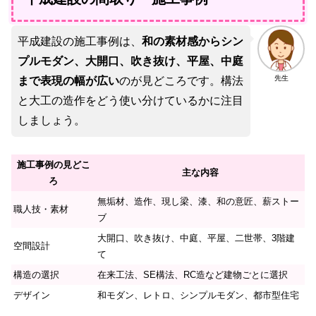
平成建設の施工事例は、
和の素材感からシン
プルモダン、大開口、吹き抜け、平屋、中庭
先生
まで表現の幅が広い
のが見どころです。構法
と大工の造作をどう使い分けているかに注目
しましょう。
施工事例の見どこ
主な内容
ろ
無垢材、造作、現し梁、漆、和の意匠、薪ストー
職人技・素材
ブ
大開口、吹き抜け、中庭、平屋、二世帯、3階建
空間設計
て
構造の選択
在来工法、SE構法、RC造など建物ごとに選択
デザイン
和モダン、レトロ、シンプルモダン、都市型住宅