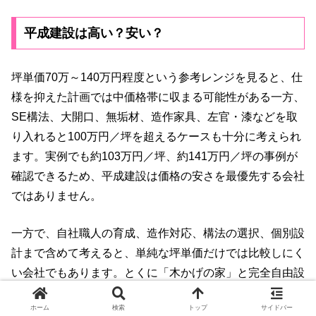
平成建設は高い？安い？
坪単価70万～140万円程度という参考レンジを見ると、仕
様を抑えた計画では中価格帯に収まる可能性がある一方、
SE構法、大開口、無垢材、造作家具、左官・漆などを取
り入れると100万円／坪を超えるケースも十分に考えられ
ます。実例でも約103万円／坪、約141万円／坪の事例が
確認できるため、平成建設は価格の安さを最優先する会社
ではありません。
一方で、自社職人の育成、造作対応、構法の選択、個別設
計まで含めて考えると、単純な坪単価だけでは比較しにく
い会社でもあります。とくに「木かげの家」と完全自由設
計、在来工法とSE構法では価格条件が変わるため、同じ
ホーム
検索
トップ
サイドバー
延床面積・設備・外構条件を揃えた総額見積もりで比較し