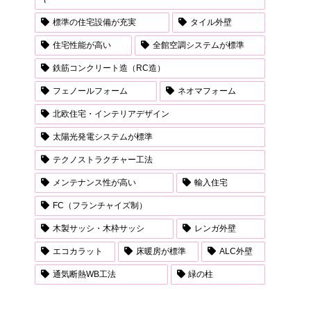
標準の住宅設備が充実
タイル外壁
住宅性能が高い
全館空調システムが標準
鉄筋コンクリート造（RC造）
フェノールフォーム
ネオマフォーム
北欧住宅・インテリアデザイン
太陽光発電システムが標準
テクノストラクチャー工法
メンテナンス性が高い
輸入住宅
FC（フランチャイズ制）
木製サッシ・木枠サッシ
レンガ外壁
エコカラット
床暖房が標準
ALC外壁
通気断熱WB工法
緑の柱