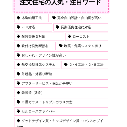
注文住宅の人気・注目ワード
木造軸組工法
完全自由設計・自由度が高い
ZEH対応
長期優良住宅に対応
耐震等級３対応
ローコスト
吹付け発泡断熱材
制震・免震システム有り
おしゃれ・デザイン性が高い
熱交換型換気システム
２×４工法・２×６工法
外断熱・外張り断熱
アフターサービス・保証が手厚い
鉄骨造（S造）
３層ガラス・トリプルガラスの窓
セルロースファイバー
グッドデザイン賞・キッズデザイン賞・ハウスオブイ
ヤー