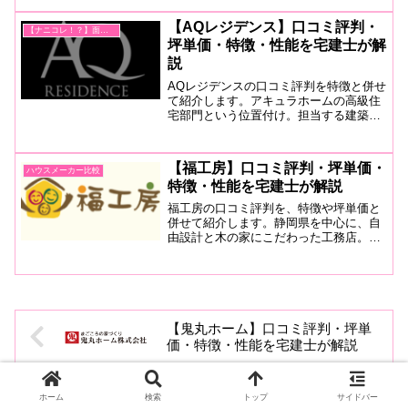
棟標準であったり、手厚いアハウターサ
ポートがあったりと大手顔負けの 要チ
【AQレジデンス】口コミ評判・
【ナニコレ！？】面白いハウスメーカー
ェック工務店です。
坪単価・特徴・性能を宅建士が解
説
AQレジデンスの口コミ評判を特徴と併せ
て紹介します。アキュラホームの高級住
宅部門という位置付け。担当する建築家
や施行はその分野のプロ、豊富な素材と
提案力でまさに完全自由設計の唯一のデ
ザイン邸宅を手がける。住宅性能はアキ
【福工房】口コミ評判・坪単価・
ハウスメーカー比較
ュラホームで培った技術を盛り込み安心
特徴・性能を宅建士が解説
感も兼ね備える住宅。
福工房の口コミ評判を、特徴や坪単価と
併せて紹介します。静岡県を中心に、自
由設計と木の家にこだわった工務店。ヒ
ノキや松、杉など特性に応じてふんだん
に盛り込んだ木の家。ZEH住宅への取り
組みにも意欲を見せつつ、ジャーブネッ
ト加入などでローコストを実現。
【鬼丸ホーム】口コミ評判・坪単
価・特徴・性能を宅建士が解説
ホーム
検索
トップ
サイドバー
免震構造と耐震構造の違いとその必