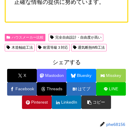
正確な情報の提供に努めています。
ハウスメーカー比較
完全自由設計・自由度が高い
木造軸組工法
耐震等級３対応
通気断熱WB工法
シェアする
X
Mastodon
Bluesky
Misskey
Facebook
Threads
はてブ
LINE
Pinterest
LinkedIn
コピー
phe68156