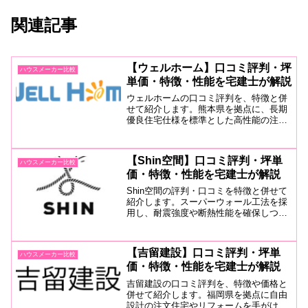
関連記事
【ウェルホーム】口コミ評判・坪
ハウスメーカー比較
単価・特徴・性能を宅建士が解説
ウェルホームの口コミ評判を、特徴と併
せて紹介します。熊本県を拠点に、長期
優良住宅仕様を標準とした高性能の注文
住宅を手がける会社。高断熱高気密、そ
して蓄熱や熱交換換気システムなどを活
用した全館快適な「ファースの家」は必
【Shin空間】口コミ評判・坪単
ハウスメーカー比較
見。宿泊体験もあるので要チェック。
価・特徴・性能を宅建士が解説
Shin空間の評判・口コミを特徴と併せて
紹介します。スーパーウォール工法を採
用し、耐震強度や断熱性能を確保しつ
つ、間取りや部材素材、断熱材まで完全
自由設計を実現。さらには壁内無結露に
35年保証、なによりオシャレな外観・イ
【吉留建設】口コミ評判・坪単
ハウスメーカー比較
ンテリアの提案力は要チェック。
価・特徴・性能を宅建士が解説
吉留建設の口コミ評判を、特徴や価格と
併せて紹介します。福岡県を拠点に自由
設計の注文住宅やリフォームを手がける