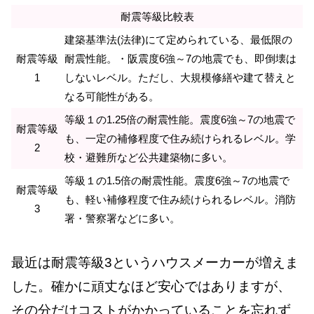
耐震等級比較表
建築基準法(法律)にて定められている、最低限の
耐震等級
耐震性能。・阪震度6強～7の地震でも、即倒壊は
1
しないレベル。ただし、大規模修繕や建て替えと
なる可能性がある。
等級１の1.25倍の耐震性能。震度6強～7の地震で
耐震等級
も、一定の補修程度で住み続けられるレベル。学
2
校・避難所など公共建築物に多い。
等級１の1.5倍の耐震性能。震度6強～7の地震で
耐震等級
も、軽い補修程度で住み続けられるレベル。消防
3
署・警察署などに多い。
最近は耐震等級3というハウスメーカーが増えま
した。確かに頑丈なほど安心ではありますが、
その分だけコストがかかっていることを忘れず