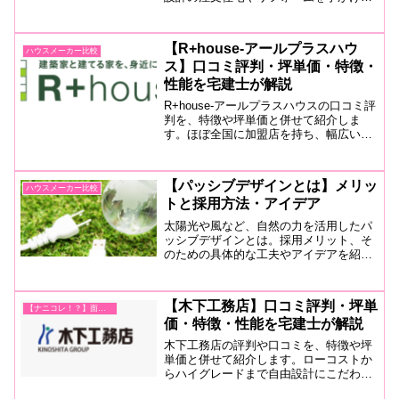
地元建設会社。依頼のほとんどが過去の
施主からの紹介であることから満足度の
高さがうかがえます。ZEH住宅、住宅あ
【R+house-アールプラスハウ
ハウスメーカー比較
んしん保証など技術面や安心感も兼ね備
ス】口コミ評判・坪単価・特徴・
える会社です。
性能を宅建士が解説
R+house-アールプラスハウスの口コミ評
判を、特徴や坪単価と併せて紹介しま
す。ほぼ全国に加盟店を持ち、幅広いエ
リアで「建築家と建てる家」をテーマに
現実的な価格帯の注文住宅を手がける。
パネル工法と吹付け発泡断熱による高断
【パッシブデザインとは】メリッ
ハウスメーカー比較
熱・高気密は数値でも証明。
トと採用方法・アイデア
太陽光や風など、自然の力を活用したパ
ッシブデザインとは。採用メリット、そ
のための具体的な工夫やアイデアを紹介
します。注文住宅のプランニング初期段
階から計画することでより効果的が得ら
れますが、要注意ポイントもあるので正
【木下工務店】口コミ評判・坪単
【ナニコレ！？】面白いハウスメーカー
しく理解を。
価・特徴・性能を宅建士が解説
木下工務店の評判や口コミを、特徴や坪
単価と併せて紹介します。ローコストか
らハイグレードまで自由設計にこだわり
つつ、制震システムのDUOフレームが全