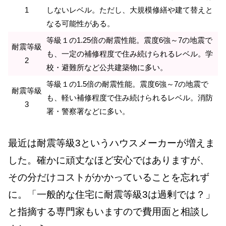
1
しないレベル。ただし、大規模修繕や建て替えと
なる可能性がある。
等級１の1.25倍の耐震性能。震度6強～7の地震で
耐震等級
も、一定の補修程度で住み続けられるレベル。学
2
校・避難所など公共建築物に多い。
等級１の1.5倍の耐震性能。震度6強～7の地震で
耐震等級
も、軽い補修程度で住み続けられるレベル。消防
3
署・警察署などに多い。
最近は耐震等級3というハウスメーカーが増えま
した。確かに頑丈なほど安心ではありますが、
その分だけコストがかかっていることを忘れず
に。「一般的な住宅に耐震等級3は過剰では？」
と指摘する専門家もいますので費用面と相談し