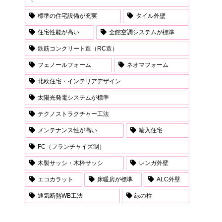
標準の住宅設備が充実
タイル外壁
住宅性能が高い
全館空調システムが標準
鉄筋コンクリート造（RC造）
フェノールフォーム
ネオマフォーム
北欧住宅・インテリアデザイン
太陽光発電システムが標準
テクノストラクチャー工法
メンテナンス性が高い
輸入住宅
FC（フランチャイズ制）
木製サッシ・木枠サッシ
レンガ外壁
エコカラット
床暖房が標準
ALC外壁
通気断熱WB工法
緑の柱