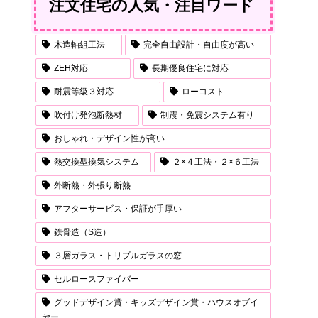
注文住宅の人気・注目ワード
木造軸組工法
完全自由設計・自由度が高い
ZEH対応
長期優良住宅に対応
耐震等級３対応
ローコスト
吹付け発泡断熱材
制震・免震システム有り
おしゃれ・デザイン性が高い
熱交換型換気システム
２×４工法・２×６工法
外断熱・外張り断熱
アフターサービス・保証が手厚い
鉄骨造（S造）
３層ガラス・トリプルガラスの窓
セルロースファイバー
グッドデザイン賞・キッズデザイン賞・ハウスオブイ
ヤー