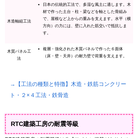
日本の伝統的工法で、多湿な風土に適します。木
材で作った土台・柱・梁などを軸とした骨組み
で、屋根など上からの重みを支えます。水平（横
木造軸組工法
方向）の力には、壁に入れた筋交いで抵抗しま
す。
複層・強化された木質パネルで作った６面体
木質パネル工
（床・壁・天井）の耐力壁で荷重を支えます。
法
→【工法の種類と特徴】木造・鉄筋コンクリー
ト・２×４工法・鉄骨造
RTC建築工房の耐震等級