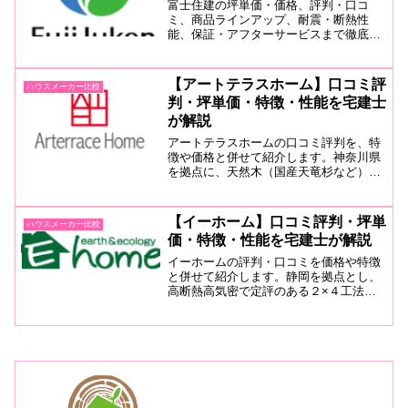
富士住建の坪単価・価格、評判・口コ
ミ、商品ラインアップ、耐震・断熱性
能、保証・アフターサービスまで徹底解
説。完全フル装備の家の標準仕様やメリ
ット・デメリット、向いている人もFP2
級・宅建士の視点から詳しく紹介しま
【アートテラスホーム】口コミ評
ハウスメーカー比較
す。
判・坪単価・特徴・性能を宅建士
が解説
アートテラスホームの口コミ評判を、特
徴や価格と併せて紹介します。神奈川県
を拠点に、天然木（国産天竜杉など）に
よる完全自由設計の注文住宅を手がける
工務店。社長の丁寧さ、誠実さに惚れ込
む口コミが多く、地域密着ながら長期優
【イーホーム】口コミ評判・坪単
ハウスメーカー比較
良住宅に対応する高性能建築が可能。
価・特徴・性能を宅建士が解説
イーホームの評判・口コミを価格や特徴
と併せて紹介します。静岡を拠点とし、
高断熱高気密で定評のある２×４工法を
得意とするため、標準でZEH基準の断熱
を実現。高さ1.4mのE-BOXという収納も
目玉。規格のない自由設計を売りにする
スキのないローコスト工務店。