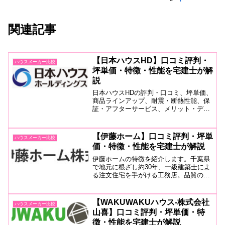
関連記事
【日本ハウスHD】口コミ評判・
ハウスメーカー比較
坪単価・特徴・性能を宅建士が解
説
日本ハウスHDの評判・口コミ、坪単価、
商品ラインアップ、耐震・断熱性能、保
証・アフターサービス、メリット・デメ
リットまで徹底解説。国産檜を使った
「檜百年住宅」の特徴や、耐震等級3、
高断熱・高気密、長期保証についても詳
【伊藤ホーム】口コミ評判・坪単
ハウスメーカー比較
しく紹介します。
価・特徴・性能を宅建士が解説
伊藤ホームの特徴を紹介します。千葉県
で地元に根ざし約30年、一級建築士によ
る注文住宅を手がける工務店。品質の安
定するプレカットによる部材、４寸角の
柱や土台で強固な建築を実現。省エネ等
級は最高等級４で、断熱性・気密性も十
【WAKUWAKUハウス-株式会社
ハウスメーカー比較
分。
山喜】口コミ評判・坪単価・特
徴・性能を宅建士が解説