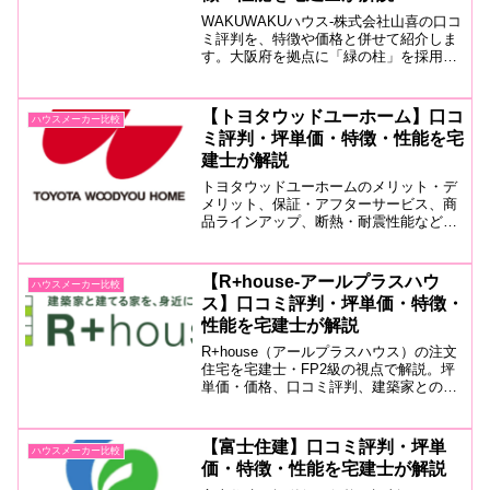
WAKUWAKUハウス-株式会社山喜の口コ
ミ評判を、特徴や価格と併せて紹介しま
す。大阪府を拠点に「緑の柱」を採用し
た強い家、遮熱シートやセルロースファ
イバー断熱材を採用しハウスオブイヤー
インエナジーを受賞するほどの注文住宅
【トヨタウッドユーホーム】口コ
ハウスメーカー比較
を手がける工務店。分かりやすい
ミ評判・坪単価・特徴・性能を宅
YouTube動画も必見。
建士が解説
トヨタウッドユーホームのメリット・デ
メリット、保証・アフターサービス、商
品ラインアップ、断熱・耐震性能などを
詳しく解説。FP2級・宅建士の視点か
ら、どんな人におすすめのハウスメーカ
ーなのかも紹介します。
【R+house-アールプラスハウ
ハウスメーカー比較
ス】口コミ評判・坪単価・特徴・
性能を宅建士が解説
R+house（アールプラスハウス）の注文
住宅を宅建士・FP2級の視点で解説。坪
単価・価格、口コミ評判、建築家との自
由設計、耐震等級3、HEAT20 G2以上、
C値標準0.5、保証・アフターサービス、
メリット・デメリットまで詳しく紹介し
【富士住建】口コミ評判・坪単
ハウスメーカー比較
ます。
価・特徴・性能を宅建士が解説