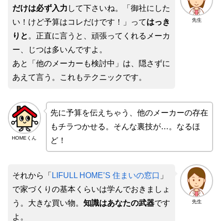
だけは必ず入力
して下さいね。「御社にした
先生
い！けど予算はコレだけです！」って
はっき
りと
。正直に言うと、頑張ってくれるメーカ
ー、じつは多いんですよ。
あと「他のメーカーも検討中」は、隠さずに
あえて言う。これもテクニックです。
先に予算を伝えちゃう、他のメーカーの存在
もチラつかせる。そんな裏技が…。なるほ
HOMEくん
ど！
それから「
LIFULL HOME’S 住まいの窓口
」
で家づくりの基本くらいは学んでおきましょ
先生
う。大きな買い物。
知識はあなたの武器
です
よ。