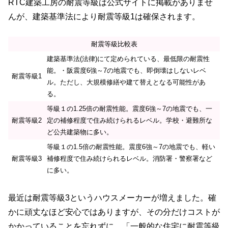
RTC建築工房の耐震等級は公式サイトに掲載がありませ
んが、建築基準法により耐震等級1は確保されます。
耐震等級比較表
建築基準法(法律)にて定められている、最低限の耐震性
能。・阪震度6強～7の地震でも、即倒壊はしないレベ
耐震等級1
ル。ただし、大規模修繕や建て替えとなる可能性があ
る。
等級１の1.25倍の耐震性能。震度6強～7の地震でも、一
耐震等級2
定の補修程度で住み続けられるレベル。学校・避難所な
ど公共建築物に多い。
等級１の1.5倍の耐震性能。震度6強～7の地震でも、軽い
耐震等級3
補修程度で住み続けられるレベル。消防署・警察署など
に多い。
最近は耐震等級3というハウスメーカーが増えました。確
かに頑丈なほど安心ではありますが、その分だけコストが
かかっていることを忘れずに。「一般的な住宅に耐震等級