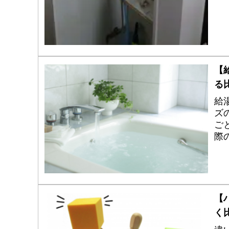
【
る
給
ズ
ご
際
マ
チ
【
く