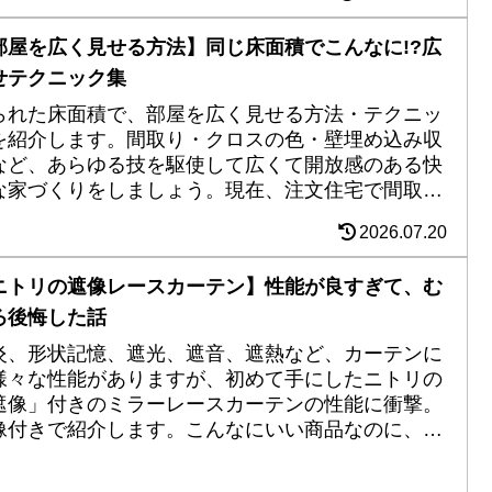
部屋を広く見せる方法】同じ床面積でこんなに!?広
せテクニック集
られた床面積で、部屋を広く見せる方法・テクニッ
を紹介します。間取り・クロスの色・壁埋め込み収
など、あらゆる技を駆使して広くて開放感のある快
な家づくりをしましょう。現在、注文住宅で間取り
めに奮闘中の方のお役に立てれば幸いです。
2026.07.20
ニトリの遮像レースカーテン】性能が良すぎて、む
ろ後悔した話
炎、形状記憶、遮光、遮音、遮熱など、カーテンに
様々な性能がありますが、初めて手にしたニトリの
遮像」付きのミラーレースカーテンの性能に衝撃。
像付きで紹介します。こんなにいい商品なのに、な
か後悔した話。