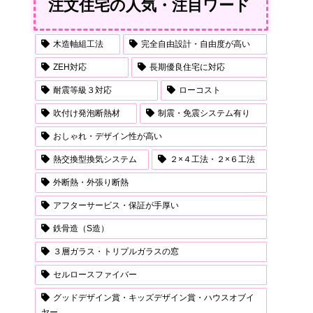
注文住宅の人気・注目ワード
木造軸組工法
完全自由設計・自由度が高い
ZEH対応
長期優良住宅に対応
耐震等級３対応
ローコスト
吹付け発泡断熱材
制震・免震システム有り
おしゃれ・デザイン性が高い
熱交換型換気システム
２×４工法・２×６工法
外断熱・外張り断熱
アフターサービス・保証が手厚い
鉄骨造（S造）
３層ガラス・トリプルガラスの窓
セルロースファイバー
グッドデザイン賞・キッズデザイン賞・ハウスオブイ
ヤー