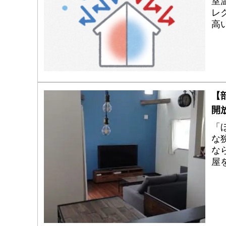
室
レ
高
検
【
開
「
な
な
屋