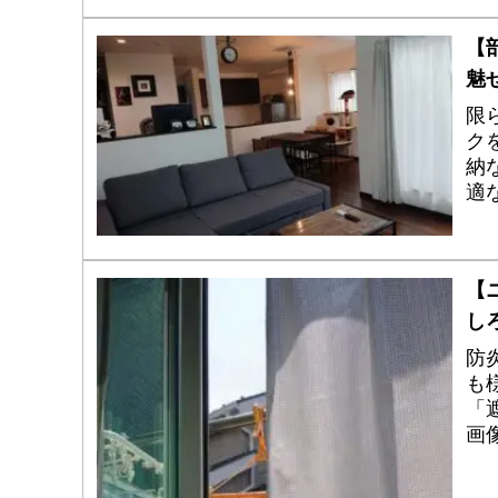
【
魅
限
ク
納
適
決
【
し
防
も
「
画
ぜ