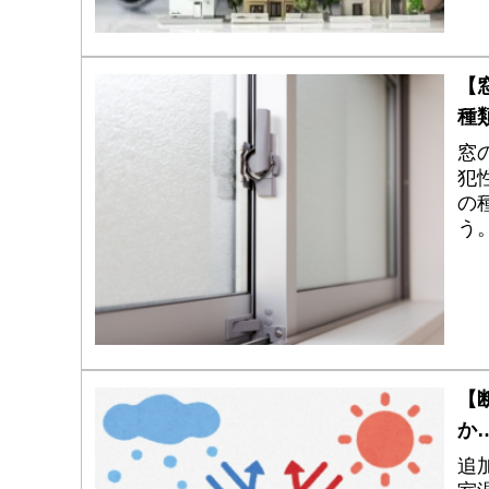
【
種
窓
犯
の
う
方
【
か
追