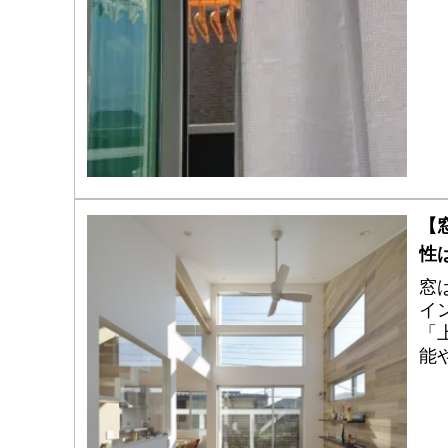
【
性
窓
イ
「
能
ォ