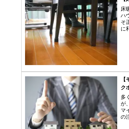
床
ハ
そ
に
メ
【
ク
多
が
マ
の