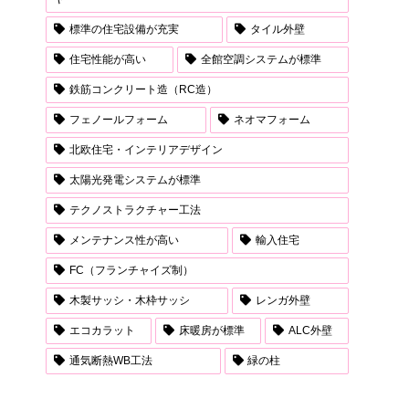
標準の住宅設備が充実
タイル外壁
住宅性能が高い
全館空調システムが標準
鉄筋コンクリート造（RC造）
フェノールフォーム
ネオマフォーム
北欧住宅・インテリアデザイン
太陽光発電システムが標準
テクノストラクチャー工法
メンテナンス性が高い
輸入住宅
FC（フランチャイズ制）
木製サッシ・木枠サッシ
レンガ外壁
エコカラット
床暖房が標準
ALC外壁
通気断熱WB工法
緑の柱