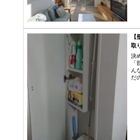
【
取
決
「
ん
だ
み