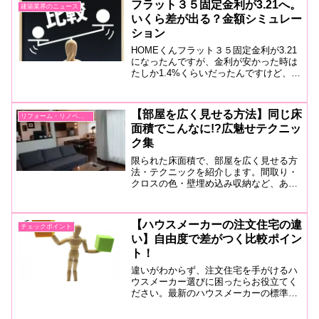
フラット３５固定金利が3.21へ。
建築業界のニュース
いくら差が出る？金額シミュレー
ション
HOMEくんフラット３５固定金利が3.21
になったんですが、金利が安かった時は
たしか1.4%くらいだったんですけど、借
入予定額3200万円でシミュレーションす
るとどのくらい差が出ますか？■ 住宅ロ
ーン金利差をシミュレーション先生結論
【部屋を広く見せる方法】同じ床
リフォーム・リノベーション
から言う...
面積でこんなに!?広魅せテクニッ
ク集
限られた床面積で、部屋を広く見せる方
法・テクニックを紹介します。間取り・
クロスの色・壁埋め込み収納など、あら
ゆる技を駆使して広くて開放感のある快
適な家づくりをしましょう。現在、注文
住宅で間取り決めに奮闘中の方のお役に
【ハウスメーカーの注文住宅の違
チェックポイント
立てれば幸いです。
い】自由度で差がつく比較ポイン
ト！
違いがわからず、注文住宅を手がけるハ
ウスメーカー選びに困ったらお役立てく
ださい。最新のハウスメーカーの標準装
備を紹介しながら、自由度に「差」が出
るポイントをまとめました。坪単価と比