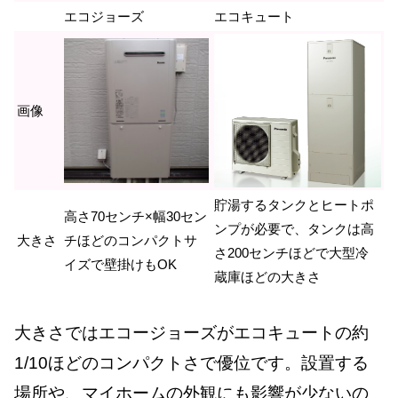
エコジョーズ
エコキュート
画像
貯湯するタンクとヒートポ
高さ70センチ×幅30セン
ンプが必要で、タンクは高
大きさ
チほどのコンパクトサ
さ200センチほどで大型冷
イズで壁掛けもOK
蔵庫ほどの大きさ
大きさではエコージョーズがエコキュートの約
1/10ほどのコンパクトさで優位です。設置する
場所や、マイホームの外観にも影響が少ないの