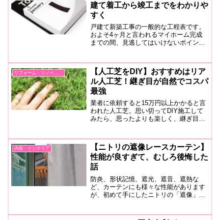
建て着工から竣工までをわかりや
すく
戸建て新築工事の一般的な工程表です。
およそ4ヶ月と言われるマイホーム完成
までの間、見逃してはいけないポイント
や、現場に行くべき日を紹介します。着
工から竣工まで「今このあたり」が丸わ
かりなスケジュール表なので、お役立て
【人工芝をDIY】おすすめはリア
リフォーム・リノベーション
ください。
ル人工芝！継ぎ目が自然でコスパ
最強
業者に依頼すると15万円以上かかると言
われた人工芝。思い切ってDIY施工して
みたら、思ったよりも楽しく、継ぎ目も
綺麗に仕上がりました。しかも2万円と
いうコスパ最強の良品も見つけましたの
で、施工方法や注意点、仕上がりまで紹
【ニトリの遮像レースカーテン】
内装・インテリア
介します。
性能が良すぎて、むしろ後悔した
話
防炎、形状記憶、遮光、遮音、遮熱な
ど、カーテンにも様々な性能があります
が、初めて手にしたニトリの「遮像」付
きのミラーレースカーテンの性能に衝
撃。画像付きで紹介します。こんなにい
い商品なのに、なぜか後悔した話。