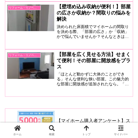
較しつつ検討しましょう。
【壁埋め込み収納が便利！】部屋
リフォーム・リノベーション
の広さか収納か？間取りの悩みを
解決
決められた床面積でマイホームの間取り
を決める際、「部屋の広さ」か「収納」
かで悩んでいませんか？そんなときは便
利な「壁埋め込み収納」が便利です。た
だの壁が便利なたっぷり収納に早変わ
り。間取りの悩みも解決します。
【部屋を広く見せる方法】せまく
リフォーム・リノベーション
て便利！その部屋に開放感をプラ
ス
「ほとんど動かずに大体のことができ
る」そんな便利な狭い部屋。この魅力的
な部屋に開放感が追加されたなら。「収
納術」「片付け術」「目の錯覚」など、
部屋を広く見せるいろんなテクニックを
紹介します。
【マイホーム購入者アンケート】ス
ーモに答えるだけで報酬GETした
話
ホーム
検索
トップ
サイドバー