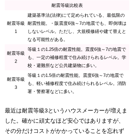
耐震等級比較表
建築基準法(法律)にて定められている、最低限の
耐震等級
耐震性能。・阪震度6強～7の地震でも、即倒壊は
1
しないレベル。ただし、大規模修繕や建て替えと
なる可能性がある。
等級１の1.25倍の耐震性能。震度6強～7の地震で
耐震等級
も、一定の補修程度で住み続けられるレベル。学
2
校・避難所など公共建築物に多い。
等級１の1.5倍の耐震性能。震度6強～7の地震で
耐震等級
も、軽い補修程度で住み続けられるレベル。消防
3
署・警察署などに多い。
最近は耐震等級3というハウスメーカーが増えま
した。確かに頑丈なほど安心ではありますが、
その分だけコストがかかっていることを忘れず