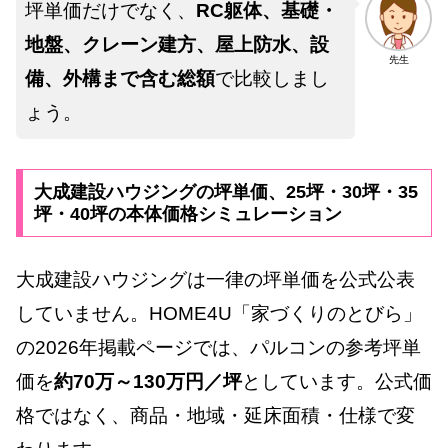
坪単価だけでなく、
RC躯体、基礎・
地盤、クレーン建方、屋上防水、設
先生
備、外構まで含む総額
で比較しまし
ょう。
大成建設ハウジングの坪単価、25坪・30坪・35
坪・40坪の本体価格シミュレーション
大成建設ハウジングは一律の坪単価を公式公表
していません。HOME4U「家づくりのとびら」
の2026年掲載ページでは、パルコンの参考坪単
価を
約70万～130万円／坪
としています。公式価
格ではなく、商品・地域・延床面積・仕様で変