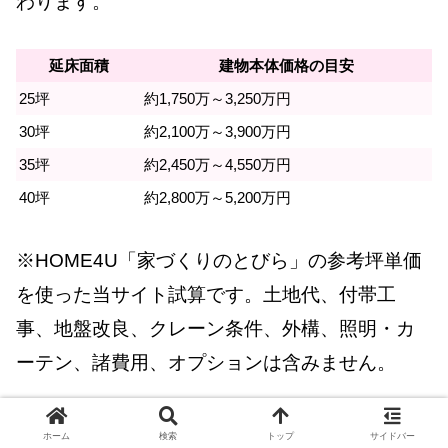
わります。
延床面積
建物本体価格の目安
25坪
約1,750万～3,250万円
30坪
約2,100万～3,900万円
35坪
約2,450万～4,550万円
40坪
約2,800万～5,200万円
※HOME4U「家づくりのとびら」の参考坪単価
を使った当サイト試算です。土地代、付帯工
事、地盤改良、クレーン条件、外構、照明・カ
ーテン、諸費用、オプションは含みません。
大成建設ハウジングは高い？安い？
ホーム
検索
トップ
サイドバー