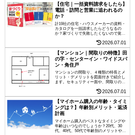
【住宅｜一括資料請求をしたら】
電話・訪問と営業に追われるの
か？
計19社の住宅・ハウスメーカーの資料・
カタログを一括請求したらどうなるの
か？家づくりで失敗したくないので覚悟
を決めて請求、メーカー毎にその後を紹
2026.07.01
介。噂されている「鬼のような電話や訪
問営業」の真実は？意外な結論がでまし
た。
【マンション｜間取りの特徴】田
の字・センターイン・ワイドスパ
ン・角住戸
マンションの間取り、４種類の特長とメ
リット・デメリットを図面付きで紹介し
ます。セキュリティー面や、間取りの自
由度、プライバシー、採光の面で差がつ
2026.07.01
きますので、マンション購入前には一度
チェックを。その後の生活を左右しま
す。
【マイホーム購入の年齢・タイミ
ングは？】年齢別メリット・返済
計画
マイホーム購入のベストなタイミングや
年齢はいつなのでしょうか？20代、30
代、40代、50代で年齢別のメリットやデ