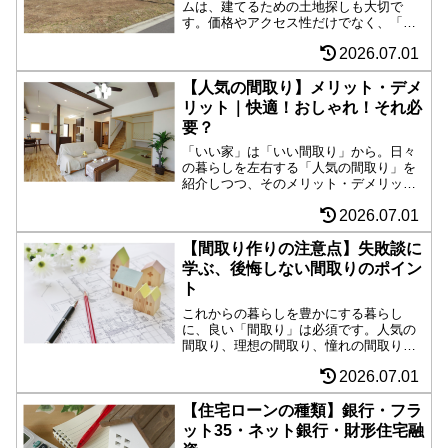
ムは、建てるための土地探しも大切で
す。価格やアクセス性だけでなく、「見
落としがち」なチェックポイントも紹介
2026.07.01
します。後悔しないために、知っておく
べき情報をまとめましたのでお役立てく
ださい。
【人気の間取り】メリット・デメ
リット｜快適！おしゃれ！それ必
要？
「いい家」は「いい間取り」から。日々
の暮らしを左右する「人気の間取り」を
紹介しつつ、そのメリット・デメリット
を紹介していきます。「人気＝必要」と
2026.07.01
は限りません。是非取り入れたい「快
適」「おしゃれ」な間取りから、「それ
必要ですか？」な間取りまで、徹底的に
【間取り作りの注意点】失敗談に
評価していきます。
学ぶ、後悔しない間取りのポイン
ト
これからの暮らしを豊かにする暮らし
に、良い「間取り」は必須です。人気の
間取り、理想の間取り、憧れの間取りは
あるけれど、実際に住んでみてから後悔
2026.07.01
しても遅いのです。先人たちの失敗談に
耳を傾け、後悔しない間取りのポイント
をおさらいしましょう。
【住宅ローンの種類】銀行・フラ
ット35・ネット銀行・財形住宅融