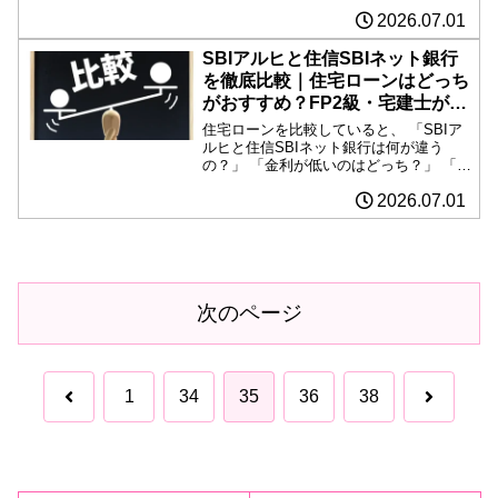
「固定金利ならSBIアルヒ？」 「団信や
2026.07.01
手数料はどちらが有利？」と悩む方は少
なくありません。どちらも人気の住宅ロ
ーンですが...
SBIアルヒと住信SBIネット銀行
を徹底比較｜住宅ローンはどっち
がおすすめ？FP2級・宅建士が解
説
住宅ローンを比較していると、 「SBIア
ルヒと住信SBIネット銀行は何が違う
の？」 「金利が低いのはどっち？」 「フ
ラット35ならアルヒ？」 「変動金利なら
2026.07.01
住信SBIネット銀行？」と迷う方は少な
くありません。どちらも人気の高い住宅
ローンです...
次のページ
前
次
1
34
35
36
38
へ
へ