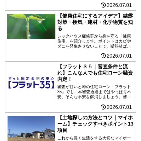
メリットを紹介します。また年齢別の住
2026.07.01
宅ローン返済計画、資金シミュレーショ
ン一覧表も掲載。マイホーム購入のきっ
かけ作りにお役立てください。
【健康住宅にするアイデア】結露
対策・換気・建材・化学物質を知
る
シックハウス症候群から身を守る「健康
住宅」を紹介します。ポイントはカビや
ダニを発生させないことで、断熱材ばか
り取り沙汰されますが、昨今は窓ガラス
2026.07.01
や換気システム、建材にまでこだわるの
がトレンドです。さらに化学物質を知
り、建材もしっかり選択しましょう。
【フラット３５｜審査条件と流
れ】こんな人でも住宅ローン融資
内定！
審査が甘いと噂の住宅ローン「フラット
35」でも、本審査通過まではやっぱり不
安。そんな不安を解消しましょう。審査
の流れや条件、融資内定した驚きの例、
2026.07.01
さすがに審査に通らない例を紹介しま
す。「融資内定後の注意点・融資取消の
事例」も要チェックです。
【土地探しの方法とコツ｜マイホ
ーム】チェックすべきポイント13
項目
これから長く生活をする大切なマイホー