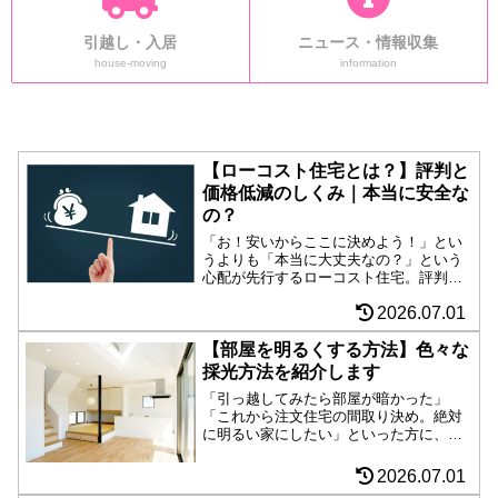
引越し・入居
ニュース・情報収集
house-moving
information
【ローコスト住宅とは？】評判と
価格低減のしくみ｜本当に安全な
の？
「お！安いからここに決めよう！」とい
うよりも「本当に大丈夫なの？」という
心配が先行するローコスト住宅。評判や
ローコスト実現のしくみを紹介。大量発
2026.07.01
注・宣伝広告費削減・設計アイディアな
ど、ローコスト住宅は努力の結晶だっ
た。
【部屋を明るくする方法】色々な
採光方法を紹介します
「引っ越してみたら部屋が暗かった」
「これから注文住宅の間取り決め。絶対
に明るい家にしたい」といった方に、部
屋を明るくする方法、間取りを利用した
様々な採光方法を紹介します。
2026.07.01