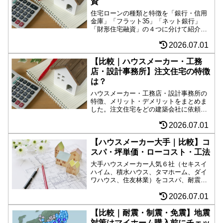
資
住宅ローンの種類と特徴を「銀行・信用
金庫」「フラット35」「ネット銀行」
「財形住宅融資」の４つに分けて紹介。
額が大きい住宅ローンは、借入先によっ
2026.07.01
て大きな差が生じます。自分にあった借
入先探しにお役立てください。
【比較｜ハウスメーカー・工務
店・設計事務所】注文住宅の特徴
は？
ハウスメーカー・工務店・設計事務所の
特徴、メリット・デメリットをまとめま
した。注文住宅をどの建築会社に依頼し
ようか悩んだら、お役立てください。コ
2026.07.01
スパ、スピード、便利さ、デザイン性、
アフターサポート、自由度などそれぞれ
の強みを紹介。
【ハウスメーカー大手｜比較】コ
スパ・坪単価・ローコスト・工法
大手ハウスメーカー人気６社（セキスイ
ハイム、積水ハウス、タマホーム、ダイ
ワハウス、住友林業）をコスパ、耐震
性、坪単価、工法、省エネ性、その他の
2026.07.01
特徴で比較しました。ハウスメーカー探
しに悩んだらお役立てください。
【比較｜耐震・制震・免震】地震
対策はマイホーム購入前にチェッ