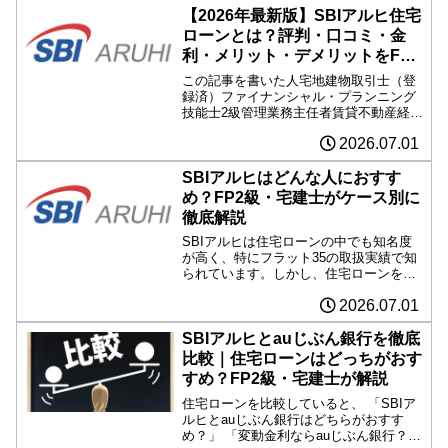
【2026年最新版】SBIアルヒ住宅
ローンとは？評判・口コミ・金
利・メリット・デメリットをFP2
級・宅建士が徹底解説
この記事を書いた人宅地建物取引士（登
録済）ファイナンシャル・プランニング
技能士2級管理業務主任者賃貸不動産経営
管理士日商簿記2級住宅購入・住宅ロー
2026.07.01
ン・資金計画について、資格保有者の視
点から分かりやすく解説しています。
「住宅ローンはどこで借り...
SBIアルヒはどんな人におすす
め？FP2級・宅建士がケース別に
徹底解説
SBIアルヒは住宅ローンの中でも知名度
が高く、特にフラット35の取扱実績で知
られています。しかし、住宅ローンを比
較していると、 「自分にはSBIアルヒが
2026.07.01
向いているの？」 「ネット銀行の方がい
いのでは？」 「フラット35を選ぶメリッ
トは？」と...
SBIアルヒとauじぶん銀行を徹底
比較｜住宅ローンはどっちがおす
すめ？FP2級・宅建士が解説
住宅ローンを比較していると、 「SBIア
ルヒとauじぶん銀行はどちらがおすす
め？」 「変動金利ならauじぶん銀行？」