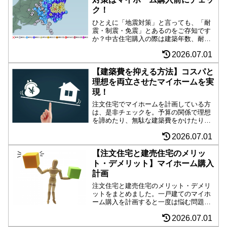
ク！
ひとえに「地震対策」と言っても、「耐
震・制震・免震」とあるのをご存知です
か？中古住宅購入の際は建築年数、耐震
基準も要チェックです。家族を危険から
2026.07.01
守るために知っておきたい耐震技術を比
較しつつ紹介します。
【建築費を抑える方法】コスパと
理想を両立させたマイホームを実
現！
注文住宅でマイホームを計画している方
は、是非チェックを。予算の関係で理想
を諦めたり、無駄な建築費をかけたりし
ていませんか？大きな買い物ですので、
2026.07.01
少しの工夫が大きな節約につながりま
す。失敗しない家づくりにお役立てくだ
さい。
【注文住宅と建売住宅のメリッ
ト・デメリット】マイホーム購入
計画
注文住宅と建売住宅のメリット・デメリ
ットをまとめました。一戸建てのマイホ
ーム購入を計画すると一度は悩む問題で
すが、大きな買い物ですからしっかり特
2026.07.01
徴を抑えて、自分にぴったりの家を購入
しましょう。