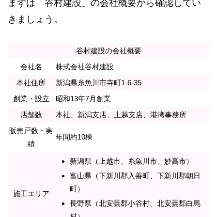
まずは「谷村建設」の会社概要から確認してい
きましょう。
谷村建設の会社概要
会社名
株式会社谷村建設
本社住所
新潟県糸魚川市寺町1-6-35
創業・設立
昭和13年7月創業
店舗数
本社、新潟支店、上越支店、港湾事務所
販売戸数・実
年間約10棟
績
新潟県（上越市、糸魚川市、妙高市）
富山県（下新川郡入善町、下新川郡朝日
町）
施工エリア
長野県（北安曇郡小谷村、北安曇郡白馬
村）