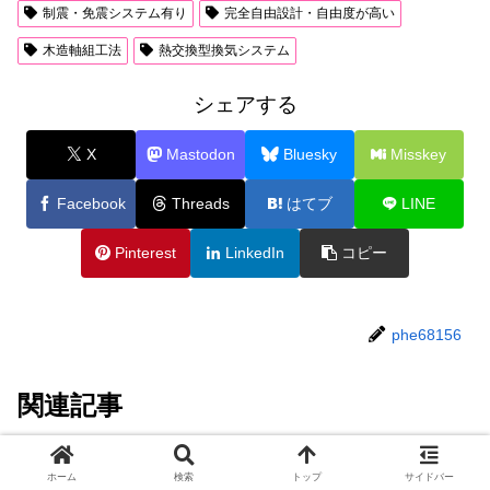
制震・免震システム有り
完全自由設計・自由度が高い
木造軸組工法
熱交換型換気システム
シェアする
X
Mastodon
Bluesky
Misskey
Facebook
Threads
はてブ
LINE
Pinterest
LinkedIn
コピー
phe68156
関連記事
【ひよこ住宅】口コミ評判・坪単
ハウスメーカー比較
ホーム
検索
トップ
サイドバー