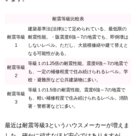
耐震等級比較表
建築基準法(法律)にて定められている、最低限の
耐震等級
耐震性能。・阪震度6強～7の地震でも、即倒壊は
1
しないレベル。ただし、大規模修繕や建て替えと
なる可能性がある。
等級１の1.25倍の耐震性能。震度6強～7の地震で
耐震等級
も、一定の補修程度で住み続けられるレベル。学
2
校・避難所など公共建築物に多い。
等級１の1.5倍の耐震性能。震度6強～7の地震で
耐震等級
も、軽い補修程度で住み続けられるレベル。消防
3
署・警察署などに多い。
最近は耐震等級3というハウスメーカーが増えま
した。確かに頑丈なほど安心ではありますが、