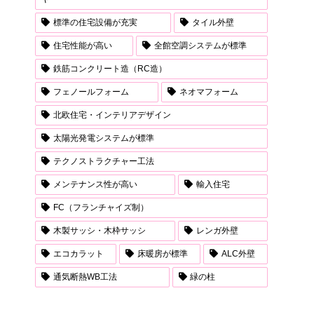
標準の住宅設備が充実
タイル外壁
住宅性能が高い
全館空調システムが標準
鉄筋コンクリート造（RC造）
フェノールフォーム
ネオマフォーム
北欧住宅・インテリアデザイン
太陽光発電システムが標準
テクノストラクチャー工法
メンテナンス性が高い
輸入住宅
FC（フランチャイズ制）
木製サッシ・木枠サッシ
レンガ外壁
エコカラット
床暖房が標準
ALC外壁
通気断熱WB工法
緑の柱