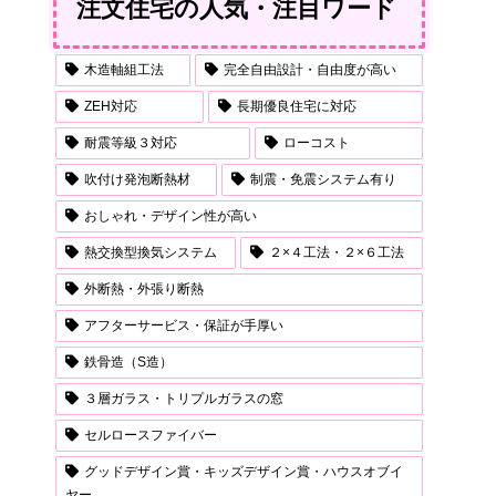
注文住宅の人気・注目ワード
木造軸組工法
完全自由設計・自由度が高い
ZEH対応
長期優良住宅に対応
耐震等級３対応
ローコスト
吹付け発泡断熱材
制震・免震システム有り
おしゃれ・デザイン性が高い
熱交換型換気システム
２×４工法・２×６工法
外断熱・外張り断熱
アフターサービス・保証が手厚い
鉄骨造（S造）
３層ガラス・トリプルガラスの窓
セルロースファイバー
グッドデザイン賞・キッズデザイン賞・ハウスオブイ
ヤー