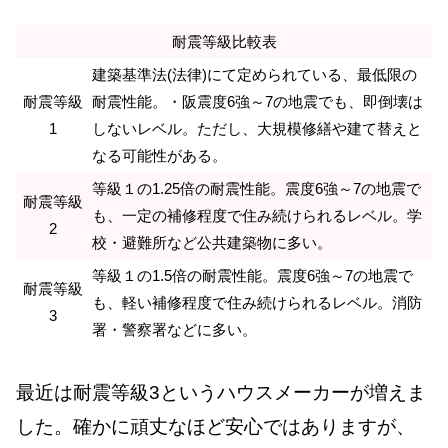
耐震等級比較表
建築基準法(法律)にて定められている、最低限の
耐震等級
耐震性能。・阪震度6強～7の地震でも、即倒壊は
1
しないレベル。ただし、大規模修繕や建て替えと
なる可能性がある。
等級１の1.25倍の耐震性能。震度6強～7の地震で
耐震等級
も、一定の補修程度で住み続けられるレベル。学
2
校・避難所など公共建築物に多い。
等級１の1.5倍の耐震性能。震度6強～7の地震で
耐震等級
も、軽い補修程度で住み続けられるレベル。消防
3
署・警察署などに多い。
最近は耐震等級3というハウスメーカーが増えま
した。確かに頑丈なほど安心ではありますが、