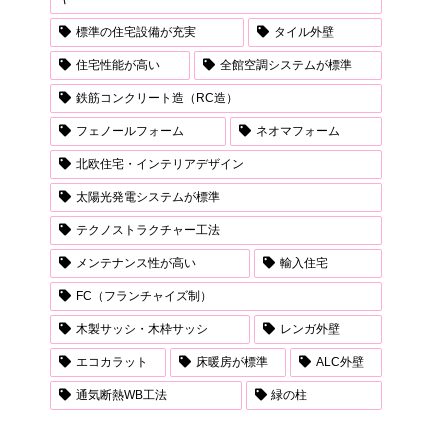
標準の住宅設備が充実
タイル外壁
住宅性能が高い
全館空調システムが標準
鉄筋コンクリート造（RC造）
フェノールフォーム
ネオマフォーム
北欧住宅・インテリアデザイン
太陽光発電システムが標準
テクノストラクチャー工法
メンテナンス性が高い
輸入住宅
FC（フランチャイズ制）
木製サッシ・木枠サッシ
レンガ外壁
エコカラット
床暖房が標準
ALC外壁
通気断熱WB工法
緑の柱