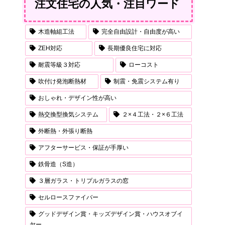
注文住宅の人気・注目ワード
木造軸組工法
完全自由設計・自由度が高い
ZEH対応
長期優良住宅に対応
耐震等級３対応
ローコスト
吹付け発泡断熱材
制震・免震システム有り
おしゃれ・デザイン性が高い
熱交換型換気システム
２×４工法・２×６工法
外断熱・外張り断熱
アフターサービス・保証が手厚い
鉄骨造（S造）
３層ガラス・トリプルガラスの窓
セルロースファイバー
グッドデザイン賞・キッズデザイン賞・ハウスオブイ
ヤー