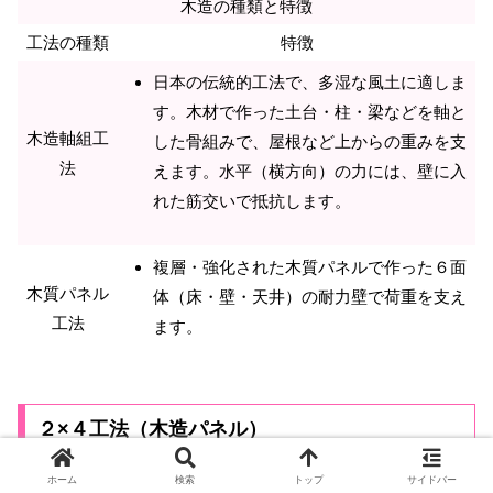
木造の種類と特徴
工法の種類
特徴
日本の伝統的工法で、多湿な風土に適しま
す。木材で作った土台・柱・梁などを軸と
木造軸組工
した骨組みで、屋根など上からの重みを支
法
えます。水平（横方向）の力には、壁に入
れた筋交いで抵抗します。
複層・強化された木質パネルで作った６面
木質パネル
体（床・壁・天井）の耐力壁で荷重を支え
工法
ます。
２×４工法（木造パネル）
ホーム
検索
トップ
サイドバー