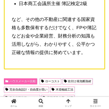
日本商工会議所主催 簿記検定2級
など、その他の不動産に関連する国家資
格も多数保有するだけでなく、FPや簿記
などお金や企業経営、財務分析の知識も
活用しながら、わかりやすく、公平かつ
正確な情報の提供に努めています。
ハウスメーカー比較
ローコスト
吹付け発泡断熱材
完全自由設計・自由度が高い
木造軸組工法
熱交換型換気システム
長期優良住宅に対応
ホーム
検索
トップ
サイドバー