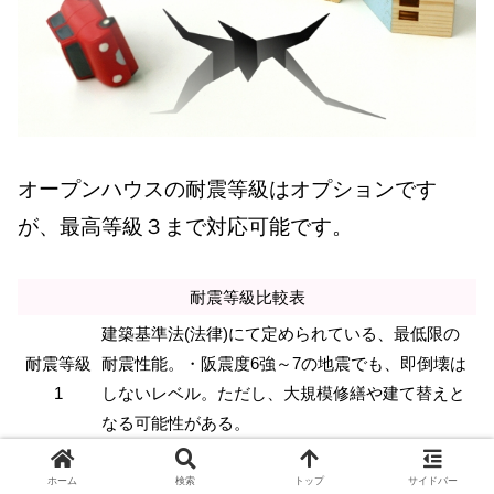
オープンハウスの耐震等級はオプションです
が、最高等級３まで対応可能です。
耐震等級比較表
建築基準法(法律)にて定められている、最低限の
耐震等級
耐震性能。・阪震度6強～7の地震でも、即倒壊は
1
しないレベル。ただし、大規模修繕や建て替えと
なる可能性がある。
等級１の1.25倍の耐震性能。震度6強～7の地震で
耐震等級
ホーム
検索
トップ
サイドバー
も、一定の補修程度で住み続けられるレベル。学