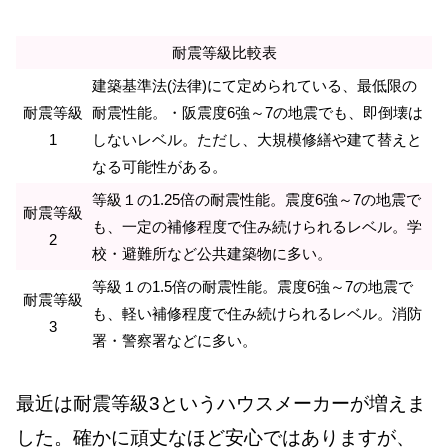
耐震等級比較表
建築基準法(法律)にて定められている、最低限の
耐震等級
耐震性能。・阪震度6強～7の地震でも、即倒壊は
1
しないレベル。ただし、大規模修繕や建て替えと
なる可能性がある。
等級１の1.25倍の耐震性能。震度6強～7の地震で
耐震等級
も、一定の補修程度で住み続けられるレベル。学
2
校・避難所など公共建築物に多い。
等級１の1.5倍の耐震性能。震度6強～7の地震で
耐震等級
も、軽い補修程度で住み続けられるレベル。消防
3
署・警察署などに多い。
最近は耐震等級3というハウスメーカーが増えま
した。確かに頑丈なほど安心ではありますが、