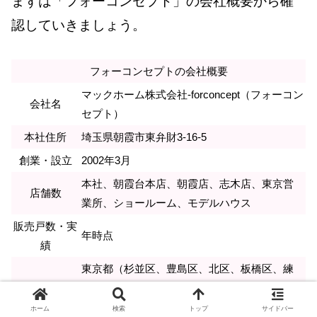
まずは「フォーコンセプト」の会社概要から確
認していきましょう。
フォーコンセプトの会社概要
マックホーム株式会社-forconcept（フォーコン
会社名
セプト）
本社住所
埼玉県朝霞市東弁財3-16-5
創業・設立
2002年3月
本社、朝霞台本店、朝霞店、志木店、東京営
店舗数
業所、ショールーム、モデルハウス
販売戸数・実
年時点
績
東京都（杉並区、豊島区、北区、板橋区、練
施工エリア
馬区、武蔵野市、小平市、東村山市、東久留
米市、西東京市、清瀬市、和光市、新座市）
ホーム
検索
トップ
サイドバー