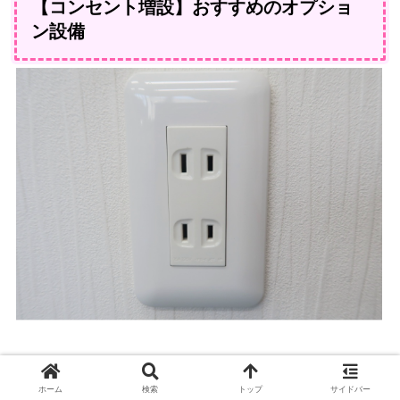
【コンセント増設】おすすめのオプショ
ン設備
他のオプションに比べて華やかさはありません
ホーム
検索
トップ
サイドバー
が、入居後の暮らしを大きく左右するのがコン