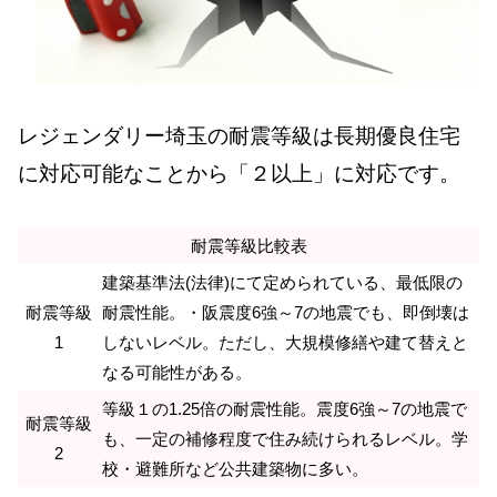
レジェンダリー埼玉の耐震等級は長期優良住宅
に対応可能なことから「２以上」に対応です。
耐震等級比較表
建築基準法(法律)にて定められている、最低限の
耐震等級
耐震性能。・阪震度6強～7の地震でも、即倒壊は
1
しないレベル。ただし、大規模修繕や建て替えと
なる可能性がある。
等級１の1.25倍の耐震性能。震度6強～7の地震で
耐震等級
も、一定の補修程度で住み続けられるレベル。学
2
校・避難所など公共建築物に多い。