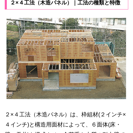
２×４工法（木造パネル）｜工法の種類と特徴
２×４工法（木造パネル）は、枠組材(２インチ×
４インチ)と構造用面材によって、６面体(床・