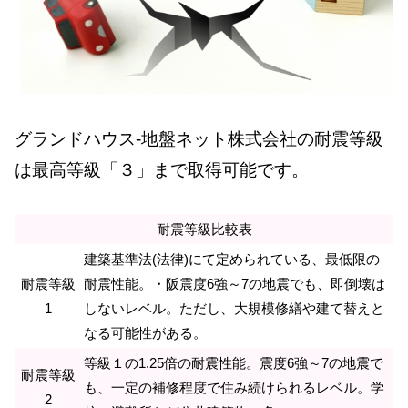
グランドハウス-地盤ネット株式会社の耐震等級
は最高等級「３」まで取得可能です。
耐震等級比較表
建築基準法(法律)にて定められている、最低限の
耐震等級
耐震性能。・阪震度6強～7の地震でも、即倒壊は
1
しないレベル。ただし、大規模修繕や建て替えと
なる可能性がある。
等級１の1.25倍の耐震性能。震度6強～7の地震で
耐震等級
も、一定の補修程度で住み続けられるレベル。学
2