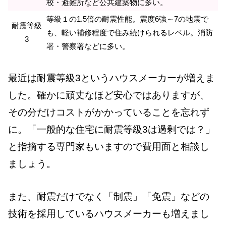
校・避難所など公共建築物に多い。
等級１の1.5倍の耐震性能。震度6強～7の地震で
耐震等級
も、軽い補修程度で住み続けられるレベル。消防
3
署・警察署などに多い。
最近は耐震等級3というハウスメーカーが増えま
した。確かに頑丈なほど安心ではありますが、
その分だけコストがかかっていることを忘れず
に。「一般的な住宅に耐震等級3は過剰では？」
と指摘する専門家もいますので費用面と相談し
ましょう。
また、耐震だけでなく「制震」「免震」などの
技術を採用しているハウスメーカーも増えまし