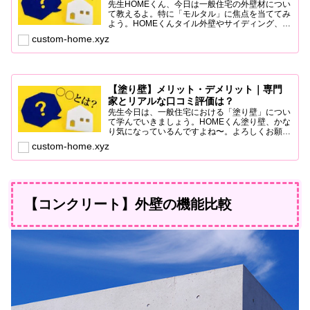
先生HOMEくん、今日は一般住宅の外壁材につい
て教えるよ。特に「モルタル」に焦点を当ててみ
よう。HOMEくんタイル外壁やサイディング、塗
り壁などは聞いたことがありますが、モルタルっ
custom-home.xyz
てなんですか？先生モルタルはね、セメント、
砂、水を混ぜ合わせ...
【塗り壁】メリット・デメリット｜専門
家とリアルな口コミ評価は？
先生今日は、一般住宅における「塗り壁」につい
て学んでいきましょう。HOMEくん塗り壁、かな
り気になっているんですよね〜。よろしくお願い
します。先生塗り壁とは、壁面に塗料や漆喰など
custom-home.xyz
を塗って仕上げる工法のことを指します。この塗
り壁には、さまざま...
【コンクリート】外壁の機能比較