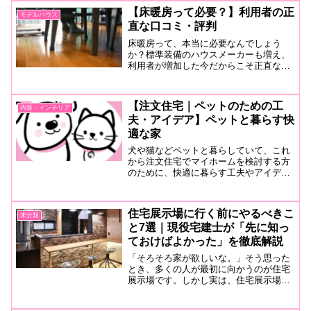
できる情報をまとめました。
【床暖房って必要？】利用者の正
モデルハウス
直な口コミ・評判
床暖房って、本当に必要なんでしょう
か？標準装備のハウスメーカーも増え、
利用者が増加した今だからこそ正直な口
コミや評判を上手に活用しましょう。実
際に利用した人の声を分析すると、意外
なメリットやデメリットが見えてきた。
【注文住宅｜ペットのための工
内装・インテリア
夫・アイデア】ペットと暮らす快
適な家
犬や猫などペットと暮らしていて、これ
から注文住宅でマイホームを検討する方
のために、快適に暮らす工夫やアイデア
をまとめましたのでお役立てください。
ぜひ採用したい設備はもちろん、窓の配
置や内装材などちょっとした工夫でその
住宅展示場に行く前にやるべきこ
未分類
後の暮らしを快適にできます。
と7選｜現役宅建士が「先に知っ
ておけばよかった」を徹底解説
「そろそろ家が欲しいな。」そう思った
とき、多くの人が最初に向かうのが住宅
展示場です。しかし実は、住宅展示場へ
最初に行くことが、家づくりで後悔する
原因になるケースも少なくありません。