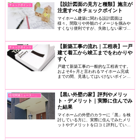
HOMEくんHOMEくん「先生、家を買う
【設計図面の見方と種類】施主が
チェックポイント
ならまず住宅展示場で...
注意すべきチェックポイント
マイホーム建築に関わる設計図面は
様々。間取りや外観のイメージを掴みや
すくなり便利ですが、失敗しない家づく
りには細かいチェックが不可欠です。施
主が注意すべきチェックポイントを、図
面の種類ごとに紹介します。
【新築工事の流れ｜工程表】一戸
チェックポイント
建て着工から竣工までをわかりや
すく
戸建て新築工事の一般的な工程表です。
およそ4ヶ月と言われるマイホーム完成
までの間、見逃してはいけないポイント
や、現場に行くべき日を紹介します。着
工から竣工まで「今このあたり」が丸わ
かりなスケジュール表なので、お役立て
【黒い外壁の家】評判やメリッ
住宅関連ニュース・情報収集
ください。
ト・デメリット｜実際に住んでみ
た結果
マイホームの外壁のカラーに「黒」を検
討している方に、実際に住んでみたメリ
ットやデメリットを口コミ評判していき
ます。熱を吸収するから暑い？汚れが目
立つ？ご近所トラブルになる？などの真
相や、住宅トレンドも交えて紹介しま