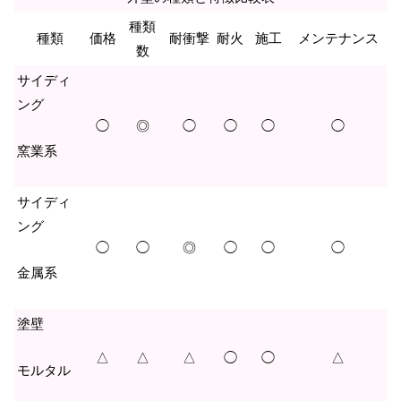
種類
種類
価格
耐衝撃
耐火
施工
メンテナンス
数
サイディ
ング
◯
◎
◯
◯
◯
◯
窯業系
サイディ
ング
◯
◯
◎
◯
◯
◯
金属系
塗壁
△
△
△
◯
◯
△
モルタル