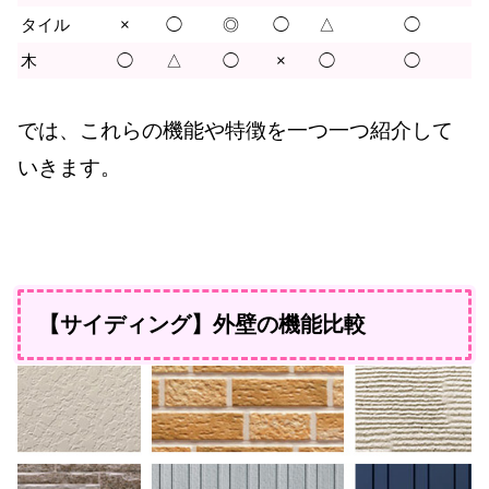
タイル
×
◯
◎
◯
△
◯
木
◯
△
◯
×
◯
◯
では、これらの機能や特徴を一つ一つ紹介して
いきます。
【サイディング】外壁の機能比較