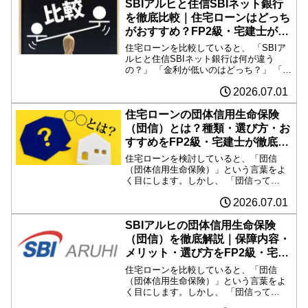
ーンですが...
SBIアルヒと住信SBIネット銀行
を徹底比較｜住宅ローンはどっち
がおすすめ？FP2級・宅建士が解
説
住宅ローンを比較していると、 「SBIア
ルヒと住信SBIネット銀行は何が違う
の？」 「金利が低いのはどっち？」 「フ
ラット35ならアルヒ？」 「変動金利なら
2026.07.01
住信SBIネット銀行？」と迷う方は少な
くありません。どちらも人気の高い住宅
ローンです...
住宅ローンの団体信用生命保険
（団信）とは？種類・選び方・お
すすめをFP2級・宅建士が徹底解
説
住宅ローンを検討していると、「団信
（団体信用生命保険）」という言葉をよ
く目にします。しかし、 「団信って
何？」 「生命保険と何が違うの？」 「ど
2026.07.01
の団信を選べばいい？」 「がん団信や三
大疾病団信は必要？」と疑問を感じる方
も多いのではないでしょ...
SBIアルヒの団体信用生命保険
（団信）を徹底解説｜保障内容・
メリット・選び方をFP2級・宅建
士が解説
住宅ローンを比較していると、「団信
（団体信用生命保険）」という言葉をよ
く目にします。しかし、 「団信って
何？」 「必ず入らないといけないの？」