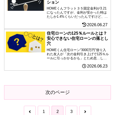
ション
HOMEくんフラット３５固定金利が3.21
になったんですが、金利が安かった時は
たしか1.4%くらいだったんですけど、借
入予定額3200万円でシミュレーションす
2026.06.27
るとどのくらい差が出ますか？■ 住宅ロ
ーン金利差をシミュレーション先生結論
から言う...
住宅ローンの125％ルールとは？
安心できない住宅ローンの落とし
穴
HOMEくん住宅ローン“3000万円”借り入
れた友人が「次の金利引き上げで125％ル
ールに引っかかるかも」とため息…して
るんですが、どういうことですか？先生
2026.06.23
友人の「ため息」、これはかなり現実的
な不安から来ています。ポイントを噛み
砕くとこうい...
次のページ
前
次
1
2
3