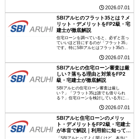
ん。確かに、ネット銀行の変動金利だけ
2026.07.01
を見ると、SBIアルヒ（フラット35）は
高く見えることがあります。しかし、住
宅ローンは「金利の数字...
SBIアルヒのフラット35とは？メ
リット・デメリットをFP2級・宅
建士が徹底解説
住宅ローンを調べていると、必ずと言っ
ていいほど目にするのが「フラット35」
です。特にSBIアルヒはフラット35の取
扱実績が豊富なことで知られており、
2026.07.01
「気になっている」という方も多いでし
ょう。しかし、 「フラット35って普通の
住宅ローンと何が...
SBIアルヒの住宅ローン審査は厳
しい？落ちる理由と対策をFP2
級・宅建士が徹底解説
SBIアルヒの住宅ローン審査は厳し
い？」「フラット35は誰でも借りられ
る？」住宅ローンを検討している方にと
って、最も気になるのが審査ではないで
2026.07.01
しょうか。実際には、 「審査に通った」
「思ったよりスムーズだった」という声
もあれば、 「審査に落...
SBIアルヒ住宅ローンのメリッ
ト・デメリットをFP2級・宅建士
が本音で解説｜利用前に知ってお
きたい注意点
「SBIアルヒってよく聞くけど、本当に