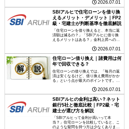
2026.07.01
「保障が手厚い方がいい？」など、疑問
を持つ方も多いのではないでしょうか。
HOMEくんHOMEくん...
SBIアルヒで住宅ローンを借り換
えるメリット・デメリット｜FP2
級・宅建士が判断基準を徹底解説
「住宅ローンを借り換えると、本当に返
済額は減るの？」「SBIアルヒに借り換
えるメリットはある？」金利上昇への関
心が高まる中、このような疑問を持つ方
2026.07.01
が増えています。住宅ローンは数千万円
単位の借入になるため、わずかな金利差
でも、総返済額では数十...
住宅ローン借り換え｜諸費用は何
年で回収できる？
住宅ローンの借り換えでは、「毎月の返
済は安くなるけど、借り換え費用がかか
る」という点が最大のポイントです。つ
まり、先生何年で借り換え費用を回収で
2026.07.01
きるかを知ることが非常に重要になりま
す。シミュレーション条件 借入残高：
3,000万円 残り返済...
SBIアルヒの金利は高い？ネット
銀行5社と徹底比較｜FP2級・宅
建士が選び方を解説
「SBIアルヒって金利が高いって本
当？」住宅ローンを比較していると、こ
のような疑問を持つ方は少なくありませ