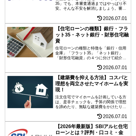
35」でも、本審査通過まではやっぱり不
安。そんな不安を解消しましょう。審査
の流れや条件、融資内定した驚きの例、
2026.07.01
さすがに審査に通らない例を紹介しま
す。「融資内定後の注意点・融資取消の
事例」も要チェックです。
【住宅ローンの種類】銀行・フラ
ット35・ネット銀行・財形住宅融
資
住宅ローンの種類と特徴を「銀行・信用
金庫」「フラット35」「ネット銀行」
「財形住宅融資」の４つに分けて紹介。
額が大きい住宅ローンは、借入先によっ
2026.07.01
て大きな差が生じます。自分にあった借
入先探しにお役立てください。
【建築費を抑える方法】コスパと
理想を両立させたマイホームを実
現！
注文住宅でマイホームを計画している方
は、是非チェックを。予算の関係で理想
を諦めたり、無駄な建築費をかけたりし
ていませんか？大きな買い物ですので、
2026.07.01
少しの工夫が大きな節約につながりま
す。失敗しない家づくりにお役立てくだ
さい。
【2026年最新版】SBIアルヒ住宅
ローンとは？評判・口コミ・金