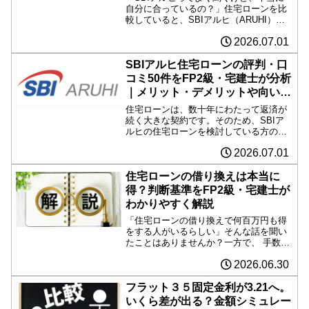
自分に合っているの？」住宅ローンを比
較していると、SBIアルヒ（ARUHI）は
有力な候補として目にすることが多いで
2026.07.01
しょう。特にフラット35の取扱実績で知
られていますが、メリットばかりに注目
して契約すると...
SBIアルヒ住宅ローンの評判・口
コミ50件をFP2級・宅建士が分析
｜メリット・デメリットや向いて
いる人も解説
住宅ローンは、数十年にわたって返済が
続く大きな契約です。そのため、SBIア
ルヒの住宅ローンを検討している方の中
には、 「実際の利用者の評判は？」 「口
2026.07.01
コミは良い？悪い？」 「フラット35を選
んで後悔しない？」と気になっている方
も多いでしょう...
住宅ローンの借り換えは本当に
得？判断基準をFP2級・宅建士が
わかりやすく解説
「住宅ローンの借り換えで何百万円も得
をする人がいるらしい」そんな話を聞い
たことはありませんか？一方で、 手数料
が高そう… 借り換えても意味がないので
2026.06.30
は？ 今のままの方が安心？と迷っている
人も多いでしょう。HOMEくんHOMEく
ん「先生、借り...
フラット３５固定金利が3.21へ。
いくら差が出る？金額シミュレー