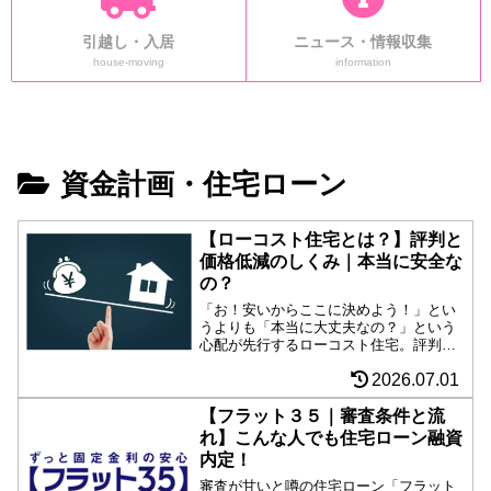
引越し・入居
ニュース・情報収集
house-moving
information
資金計画・住宅ローン
【ローコスト住宅とは？】評判と
価格低減のしくみ｜本当に安全な
の？
「お！安いからここに決めよう！」とい
うよりも「本当に大丈夫なの？」という
心配が先行するローコスト住宅。評判や
ローコスト実現のしくみを紹介。大量発
2026.07.01
注・宣伝広告費削減・設計アイディアな
ど、ローコスト住宅は努力の結晶だっ
た。
【フラット３５｜審査条件と流
れ】こんな人でも住宅ローン融資
内定！
審査が甘いと噂の住宅ローン「フラット