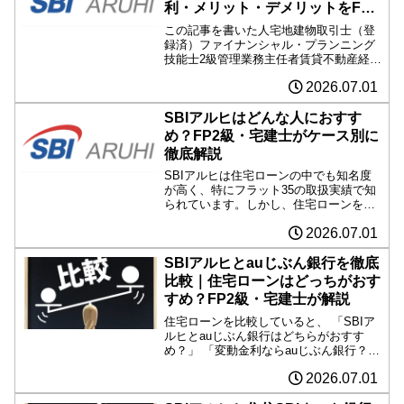
利・メリット・デメリットをFP2
級・宅建士が徹底解説
この記事を書いた人宅地建物取引士（登
録済）ファイナンシャル・プランニング
技能士2級管理業務主任者賃貸不動産経営
管理士日商簿記2級住宅購入・住宅ロー
2026.07.01
ン・資金計画について、資格保有者の視
点から分かりやすく解説しています。
「住宅ローンはどこで借り...
SBIアルヒはどんな人におすす
め？FP2級・宅建士がケース別に
徹底解説
SBIアルヒは住宅ローンの中でも知名度
が高く、特にフラット35の取扱実績で知
られています。しかし、住宅ローンを比
較していると、 「自分にはSBIアルヒが
2026.07.01
向いているの？」 「ネット銀行の方がい
いのでは？」 「フラット35を選ぶメリッ
トは？」と...
SBIアルヒとauじぶん銀行を徹底
比較｜住宅ローンはどっちがおす
すめ？FP2級・宅建士が解説
住宅ローンを比較していると、 「SBIア
ルヒとauじぶん銀行はどちらがおすす
め？」 「変動金利ならauじぶん銀行？」
「固定金利ならSBIアルヒ？」 「団信や
2026.07.01
手数料はどちらが有利？」と悩む方は少
なくありません。どちらも人気の住宅ロ