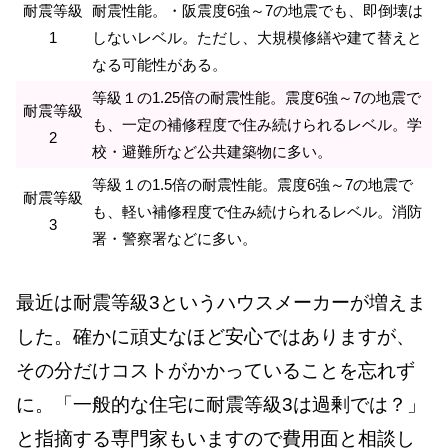
耐震等級
耐震性能。・阪震度6強～7の地震でも、即倒壊は
1
しないレベル。ただし、大規模修繕や建て替えと
なる可能性がある。
等級１の1.25倍の耐震性能。震度6強～7の地震で
耐震等級
も、一定の補修程度で住み続けられるレベル。学
2
校・避難所など公共建築物に多い。
等級１の1.5倍の耐震性能。震度6強～7の地震で
耐震等級
も、軽い補修程度で住み続けられるレベル。消防
3
署・警察署などに多い。
最近は耐震等級3というハウスメーカーが増えま
した。確かに頑丈なほど安心ではありますが、
その分だけコストがかかっていることを忘れず
に。「一般的な住宅に耐震等級3は過剰では？」
と指摘する専門家もいますので費用面と相談し