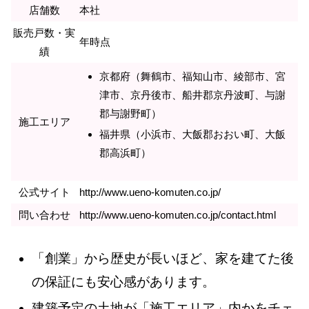
店舗数
本社
販売戸数・実
年時点
績
京都府（舞鶴市、福知山市、綾部市、宮
津市、京丹後市、船井郡京丹波町、与謝
郡与謝野町）
施工エリア
福井県（小浜市、大飯郡おおい町、大飯
郡高浜町）
公式サイト
http://www.ueno-komuten.co.jp/
問い合わせ
http://www.ueno-komuten.co.jp/contact.html
「創業」から歴史が長いほど、家を建てた後
の保証にも安心感があります。
建築予定の土地が「施工エリア」内かをチェ