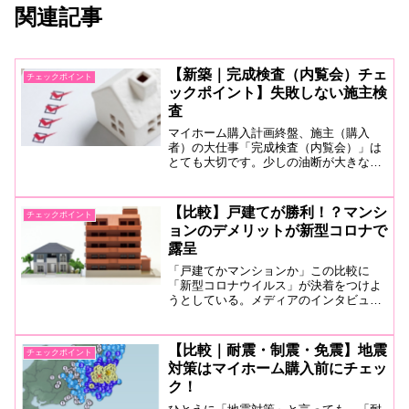
関連記事
【新築｜完成検査（内覧会）チェ
チェックポイント
ックポイント】失敗しない施主検
査
マイホーム購入計画終盤、施主（購入
者）の大仕事「完成検査（内覧会）」は
とても大切です。少しの油断が大きな後
悔にならないように、失敗しないための
チェックポイントをまとめましたのでお
役立てください。
【比較】戸建てが勝利！？マンシ
チェックポイント
ョンのデメリットが新型コロナで
露呈
「戸建てかマンションか」この比較に
「新型コロナウイルス」が決着をつけよ
うとしている。メディアのインタビュー
やSNSで、マンション購入者から後悔の
声が噴出。一体なにが起こっているの
か？これからマイホームを購入する方は
【比較｜耐震・制震・免震】地震
チェックポイント
ぜひ参考にしてください。
対策はマイホーム購入前にチェッ
ク！