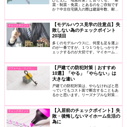
ひとえに「地震対策」と言っても、「耐
震・制震・免震」とあるのをご存知です
か？中古住宅購入の際は建築年数、耐震
基準も要チェックです。家族を危険から
守るために知っておきたい耐震技術を比
較しつつ紹介します。
【モデルハウス見学の注意点】失
チェックポイント
敗しない為のチェックポイント
20項目
多くのモデルハウスに、何度も足を運ぶ
のが一番ですが、１つ１つをしっかりチ
ェックするのが大切です。マイホーム購
入のモデルハウス見学で「失敗しない為
の注意点」を20のチェックポイントで紹
介します。
【戸建ての防犯対策｜おすすめ
リフォーム・リノベーション
10選】「やる」「やらない」は
大きな違い
戸建ての防犯対策は、やらなければと思
っていてもコスト面で断念することもあ
るかと思います。リーズナブルな対策か
ら空き巣に効果の高いものまで豊富に紹
介します。防犯対策は、１つでもやって
いるのとやっていないとでは大きな違い
【入居前のチェックポイント】失
チェックポイント
です。お役立てください。
敗・後悔しないマイホーム生活の
為に