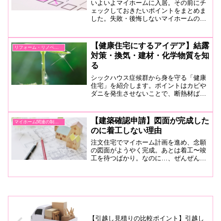
いよいよマイホームに入居。その前にチ
ェックしておきたいポイントをまとめま
した。失敗・後悔しないマイホームの新
生活にするために、照明や床、スイッチ
から排水まで漏れなくチェックをしまし
ょう。
【健康住宅にするアイデア】結露
リフォーム・リノベーション
対策・換気・建材・化学物質を知
る
シックハウス症候群から身を守る「健康
住宅」を紹介します。ポイントはカビや
ダニを発生させないことで、断熱材ばか
り取り沙汰されますが、昨今は窓ガラス
や換気システム、建材にまでこだわるの
がトレンドです。さらに化学物質を知
【建築確認申請】図面が完成した
マイホーム関連の制度・法律
り、建材もしっかり選択しましょう。
のに着工しない理由
注文住宅でマイホーム計画を進め、念願
の図面がようやく完成。あとは着工〜竣
工を待つばかり。なのに…、ぜんぜん着
工してくれない。10日過ぎ、2週間が過
ぎ、我慢の限界で調べてみると判明。原
因は「建築確認申請」でした。それって
一体なに？どのくらいかかるの？を紹介
します。
【引越し見積りの比較ポイント】引越し