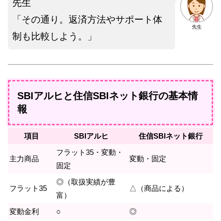
先生
「その通り。返済方法やサポート体
先生
制も比較しよう。」
SBIアルヒと住信SBIネット銀行の基本情
報
項目
SBIアルヒ
住信SBIネット銀行
フラット35・変動・
主力商品
変動・固定
固定
◎（取扱実績が豊
フラット35
△（商品による）
富）
変動金利
○
◎