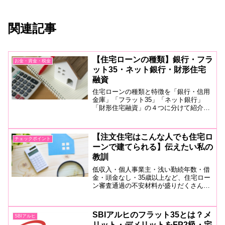
関連記事
【住宅ローンの種類】銀行・フラ
お金・資金・税金
ット35・ネット銀行・財形住宅
融資
住宅ローンの種類と特徴を「銀行・信用
金庫」「フラット35」「ネット銀行」
「財形住宅融資」の４つに分けて紹介。
額が大きい住宅ローンは、借入先によっ
て大きな差が生じます。自分にあった借
入先探しにお役立てください。
【注文住宅はこんな人でも住宅ロ
チェックポイント
ーンで建てられる】伝えたい私の
教訓
低収入・個人事業主・浅い勤続年数・借
金・頭金なし・35歳以上など、住宅ロー
ン審査通過の不安材料が盛りだくさんな
私でも「注文住宅でマイホーム」という
夢を叶えられる時代は、だいぶ前から始
まっていたようです。あなたにも伝えた
SBIアルヒのフラット35とは？メ
SBIアルヒ
い、私の失敗談と教訓。
リット・デメリットをFP2級・宅