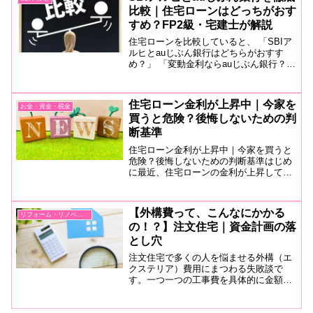
大きく異なり、選び方...
比較｜住宅ローンはどっちがおす
すめ？FP2級・宅建士が解説
住宅ローンを比較していると、 「SBIア
ルヒとauじぶん銀行はどちらがおすす
め？」 「変動金利ならauじぶん銀行？」
「固定金利ならSBIアルヒ？」 「団信や
手数料はどちらが有利？」と悩む方は少
なくありません。どちらも人気の住宅ロ
住宅ローン金利が上昇中｜今家を
お金・資金・税金
ーンですが...
買うと危険？後悔しないための判
断基準
住宅ローン金利が上昇中｜今家を買うと
危険？後悔しないための判断基準はじめ
に最近、住宅ローンの金利が上昇してい
るというニュースをよく目にするように
なりました。「今のタイミングで家を買
っても大丈夫なのか？」「もう少し待っ
【外構費って、こんなにかかる
リフォーム・リノベーション
たほうがいいのでは？」と...
の！？】注文住宅｜資金計画の落
とし穴
注文住宅で多くの人を悩ませる外構（エ
クステリア）費用にまつわる失敗談で
す。一つ一つの工事費を具体的に金額ま
で記します。また、外構の資金計画に困
った場合の打開策、DIYも合わせて紹介