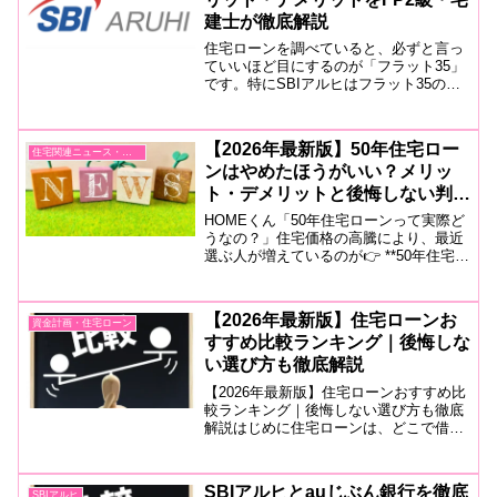
建士が徹底解説
住宅ローンを調べていると、必ずと言っ
ていいほど目にするのが「フラット35」
です。特にSBIアルヒはフラット35の取
扱実績が豊富なことで知られており、
「気になっている」という方も多いでし
ょう。しかし、 「フラット35って普通の
【2026年最新版】50年住宅ロー
住宅関連ニュース・情報収集
住宅ローンと何が...
ンはやめたほうがいい？メリッ
ト・デメリットと後悔しない判断
基準
HOMEくん「50年住宅ローンって実際ど
うなの？」住宅価格の高騰により、最近
選ぶ人が増えているのが👉 **50年住宅ロ
ーン（超長期ローン）**です。SNSやニ
ュースでも話題になっており、・毎月の
支払いを抑えたい・今の収入でも家を買
【2026年最新版】住宅ローンお
資金計画・住宅ローン
いたいとい...
すすめ比較ランキング｜後悔しな
い選び方も徹底解説
【2026年最新版】住宅ローンおすすめ比
較ランキング｜後悔しない選び方も徹底
解説はじめに住宅ローンは、どこで借り
ても同じだと思っていませんか？実は金
融機関によって、・金利・手数料・団体
信用生命保険（団信）・審査基準などが
SBIアルヒとauじぶん銀行を徹底
SBIアルヒ