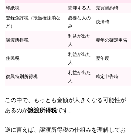
印紙税
売却する人
売買契約時
登録免許税（抵当権抹消な
必要な人の
決済時
ど）
み
利益が出た
譲渡所得税
翌年の確定申告
人
利益が出た
住民税
翌年度
人
利益が出た
復興特別所得税
確定申告時
人
この中で、もっとも金額が大きくなる可能性が
あるのが
譲渡所得税
です。
逆に言えば、譲渡所得税の仕組みを理解してお