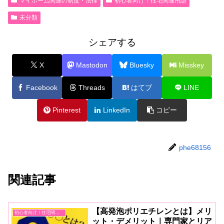
マイホーム関連の制度・法律
初心者向け！住宅関連用語
未分類
シェアする
X
Mastodon
Bluesky
Misskey
Facebook
Threads
はてブ
LINE
Pinterest
LinkedIn
コピー
phe68156
関連記事
【高発泡ポリエチレンとは】メリ
初心者向け！住宅関連用語
ット・デメリット｜専門家とリア