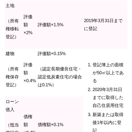
土地
評価
2019年3月31日まで
（所有
額
評価額×1.5%
に登記
権移転
×2%
登記）
建物
評価額×0.15%
評価
登記簿上の面積
（所有
（認定長期優良住宅・
額
が50㎡以上であ
権保存
認定低炭素住宅の場合
×0.4%
る
登記）
は0.1%）
2020年3月31日
までに取得した
ローン
自己住居用住宅
借入
新築または取得
債権
後1年以内に登
額
債権額×0.1%
（抵当
記