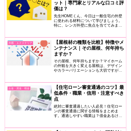
ット｜専門家とリアルな口コミ評
価は？
先生HOMEくん、今日は一般住宅の外壁
に使われる材料について学びましょう。
特に、レンガ外壁に焦点を当ててみまし
ょう。HOMEくん可愛いですよね〜、レ
ンガ外壁。詳しく教えてください！先生
レンガ外壁はデザイン性だけじゃなく、
【屋根材の種類を比較】特徴やメ
外構・エクステリア
多くのメリットがある...
ンテナンス｜その屋根、何年持ち
ますか？
その屋根、何年持ちますか？マイホーム
の外観を大きく変える屋根は、デザイン
やカラーバリエーションも大切ですが、
まずはメンテナンス性や耐震性、断熱性
や防水性など、屋根本来の役割やメンテ
ナンスコストも意識して選びましょう。
【住宅ローン審査通過のコツ】最
お金・資金・税金
低条件・職業・信用・注意すべき
点
絶対に審査通過したい人必見！住宅ロー
ンの審査通過に関する情報をまとめま
す。通過しやすい職業は？借金あるけど
借り入れできる？年収1億でも審査通過
が厳しい理由は？使っていないクレジッ
トカードに注意。過去の自分の信用が審