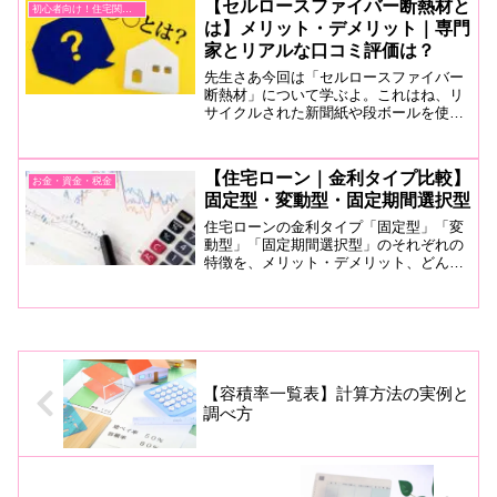
【セルロースファイバー断熱材と
初心者向け！住宅関連用語
査に影響！
は】メリット・デメリット｜専門
家とリアルな口コミ評価は？
先生さあ今回は「セルロースファイバー
断熱材」について学ぶよ。これはね、リ
サイクルされた新聞紙や段ボールを使っ
て作られる環境に優しい断熱材なんだ。
HOMEくんかなり人気の断熱材のよう
で、名前はよくききます。先生まず、セ
【住宅ローン｜金利タイプ比較】
お金・資金・税金
ルロースファイバーの特徴...
固定型・変動型・固定期間選択型
住宅ローンの金利タイプ「固定型」「変
動型」「固定期間選択型」のそれぞれの
特徴を、メリット・デメリット、どんな
人におすすめなのかを紹介します。住宅
ローンのことで悩んだらぜひお役立てく
ださい。
【容積率一覧表】計算方法の実例と
調べ方