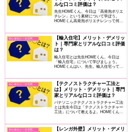
ルな口コミ評価は？
先生HOMEくん、今日は「高発泡ポリエ
チレン」という素材について学ぼう。
HOMEくん高発泡ポリエチレンって何で
すか？先生高発泡ポリエチレンは、ポリ
エチレンを主原料とする合成樹脂の一種
で、非常に軽くて柔軟性がある素材だ
【輸入住宅】メリット・デメリッ
初心者向け！住宅関連用語
よ。この素材の最大の特徴...
ト｜専門家とリアルな口コミ評価
は？
輸入住宅とは先生HOMEくん、今日は
「輸入住宅」について学びましょう。
HOMEくんはい、先生。輸入住宅って何
ですか？先生輸入住宅とは、主に欧米な
ど海外の建築様式や建材を取り入れた住
宅のことです。外観や内装に独特のデザ
【テクノストラクチャー工法と
初心者向け！住宅関連用語
イン性があり、高い断熱性...
は】メリット・デメリット｜専門
家とリアルな口コミ評価は？
パナソニックテクノストラクチャー工法
とは先生今日は「テクノストラクチャー
工法」について教えるよ。HOMEくんテ
クノストラクチャー工法って何ですか？
先生パナソニックが開発した建築方法
で、木材と鉄の複合梁「テクノビーム」
【レンガ外壁】メリット・デメリ
初心者向け！住宅関連用語
を使用して、地震や災害に...