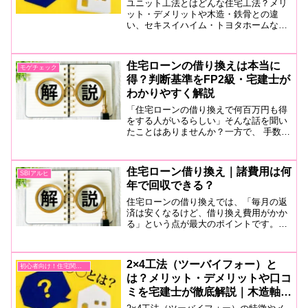
ユニット工法とはどんな住宅工法？メリ
ット・デメリットや木造・鉄骨との違
い、セキスイハイム・トヨタホームなど
採用メーカーまで宅建士が分かりやすく
解説します。
住宅ローンの借り換えは本当に
モゲチェック
得？判断基準をFP2級・宅建士が
わかりやすく解説
「住宅ローンの借り換えで何百万円も得
をする人がいるらしい」そんな話を聞い
たことはありませんか？一方で、 手数料
が高そう… 借り換えても意味がないので
は？ 今のままの方が安心？と迷っている
人も多いでしょう。HOMEくんHOMEく
住宅ローン借り換え｜諸費用は何
SBIアルヒ
ん「先生、借り...
年で回収できる？
住宅ローンの借り換えでは、「毎月の返
済は安くなるけど、借り換え費用がかか
る」という点が最大のポイントです。つ
まり、先生何年で借り換え費用を回収で
きるかを知ることが非常に重要になりま
す。シミュレーション条件 借入残高：
2×4工法（ツーバイフォー）と
初心者向け！住宅関連用語
3,000万円 残り返済...
は？メリット・デメリットや口コ
ミを宅建士が徹底解説｜木造軸組
との違いも比較