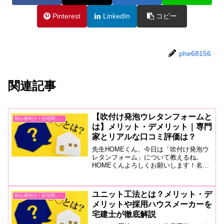
Pinterest
LinkedIn
コピー
phe68156
関連記事
【吹付け発泡ウレタンフォームと
初心者向け！住宅関連用語
は】メリット・デメリット｜専門
家とリアルな口コミ評価は？
先生HOMEくん、今日は「吹付け発泡ウ
レタンフォーム」について教えるね。
HOMEくんよろしくお願いします！名前
はよく聞きますし、印象もかなり良い断
熱材です。先生吹付け発泡ウレタンフォ
ームは、断熱材や遮音材として使われる
ユニット工法とは？メリット・デ
初心者向け！住宅関連用語
もので、液体の成分を吹...
メリットや採用ハウスメーカーを
宅建士が徹底解説