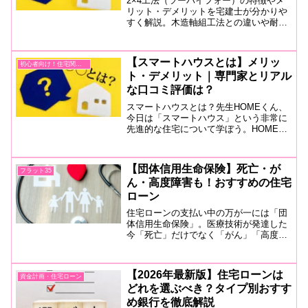
2×4工法（ツーバイフォー）の特徴やメ
リット・デメリットを宅建士が分かりや
すく解説。木造軸組工法との違いや耐震
性・断熱性・気密性・価格・間取りの自
由度まで詳しく紹介します。
【スマートハウスとは】メリッ
初心者向け！住宅関連用語
ト・デメリット｜専門家とリアル
な口コミ評価は？
スマートハウスとは？先生HOMEくん、
今日は「スマートハウス」という非常に
先進的な住宅について学ぼう。HOMEく
んスマートハウスって何ですか？先生ス
マートハウスは、IT技術を使って家庭内
の機器を自動で制御し、エネルギー消費
【団体信用生命保険】死亡・が
フラット35
を効率良く管理する...
ん・高度障害も！おすすめの住宅
ローン
住宅ローンの支払い中の万が一には「団
体信用生命保険」。医療技術が発達した
今「死亡」だけでなく「がん」「高度障
害」などの生きるリスクにも対応してい
るかが比較のポイントです。追加金利や
保障内容からおすすめの団信住宅ローン
【2026年最新版】住宅ローンは
資金計画・住宅ローン
を紹介します。
どれを選ぶべき？タイプ別おすす
め銀行を徹底解説