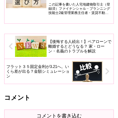
この記事を書いた人宅地建物取引士（登
録済）ファイナンシャル・プランニング
技能士2級管理業務主任者・賃貸不動産
経営管理士・日商簿記2級保有。不動産
売買・住宅ローン・資金計画に関する知
識を活かし、住宅購入を検討している方
へ中立的な情報を発信して...
【後悔する人続出！】ペアローンで
離婚するとどうなる？ 家・ロー
ン・名義のトラブルを解説
フラット３５固定金利が3.21へ。い
くら差が出る？金額シミュレーショ
ン
コメント
コメントを書き込む