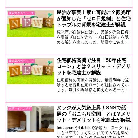
HOMEくん「先生、補助金って結局よく
わからなくて…」先生「今回はかなり重
民泊が事実上禁止可能に？観光庁
建築業界のニュース
要だよ。ちゃんと理...
が通知した「ゼロ日規制」と住宅
トラブルの背景を宅建士が解説
観光庁が自治体に対し、民泊の営業日数
を実質ゼロにできる「ゼロ日規制」を認
める通知を出しました。騒音やごみ出し
など住宅地でのトラブルが背景にありま
す。民泊制度の変更点や不動産への影響
を宅建士が分かりやすく解説します。
住宅価格高騰で注目「50年住宅
建築業界のニュース
ローン」とは？メリット・デメリ
ットを宅建士が解説
住宅価格の高騰を背景に、最長50年で返
済する超長期住宅ローンが注目されてい
ます。毎月の返済額を抑えられる一方
で、利息や老後まで続く返済など注意点
もあります。50年住宅ローンの仕組みや
メリット・デメリットを宅建士が分かり
ヌックが人気急上昇！SNSで話
内装・インテリア
やすく解説します。 最近では建築費や不
題の「おこもり空間」とは？メリ
動産価格の上昇を背景に、40～50年ロー
ンを選ぶ人が増えています。
ット・デメリットを宅建士が解説
InstagramやTikTokで話題の「ヌック（お
こもり空間）」が注文住宅で人気を集め
ています。リビングの一角や階段下に設