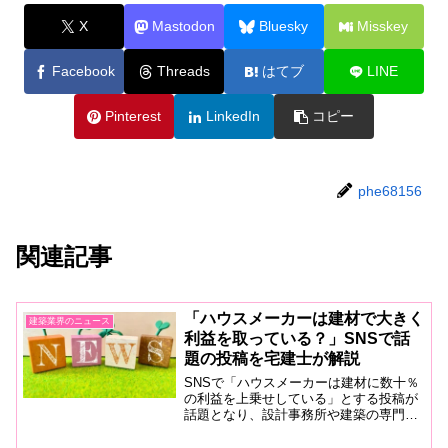
X
Mastodon
Bluesky
Misskey
Facebook
Threads
はてブ
LINE
Pinterest
LinkedIn
コピー
phe68156
関連記事
「ハウスメーカーは建材で大きく
建築業界のニュース
利益を取っている？」SNSで話
題の投稿を宅建士が解説
SNSで「ハウスメーカーは建材に数十％
の利益を上乗せしている」とする投稿が
話題となり、設計事務所や建築の専門家
が住宅価格の仕組みを解説する動きが広
がっています。住宅価格はどのように決