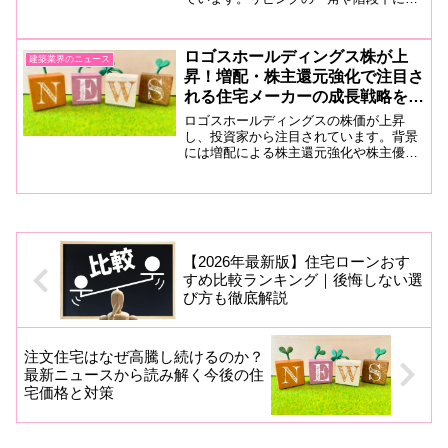
ける小さな居場所として注目される理由
や、小上がりとの違い、メリット・デメ
リットを宅建士が分かりやすく解説しま
ロゴスホールディングス株が上
建築業界のニュース
す。
昇！増配・株主還元強化で注目さ
れる住宅メーカーの成長戦略を解
説
ロゴスホールディングスの株価が上昇
し、投資家から注目されています。背景
には増配による株主還元強化や株主優待
新設があります。注文住宅市場の動向や
今後の成長性、投資家が見るべきポイン
トを分かりやすく解説します。
【2026年最新版】住宅ローンおす
すめ比較ランキング｜後悔しない選
び方も徹底解説
注文住宅はなぜ高騰し続けるのか？
最新ニュースから読み解く今後の住
宅価格と対策