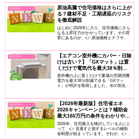
まるのか、宅建士が分かりやすく解説し
原油高騰で住宅価格はさらに上が
建築業界のニュース
ます。
る？建材不足・工期遅延のリスク
を徹底解説
はじめに2026年に入り、住宅価格にさら
なる上昇圧力がかかっています。その背
景にあるのが、👉 原油価格とナフサ価
格の急騰です。これは単なるエネルギー
問題ではなく、住宅業界全体に大きな影
響を与えています。この記事では、原油
【エアコン室外機にカバー・日除
建築業界のニュース
高騰が住宅にどのよう...
けは古い？】「GXマット」は置
くだけで電気代を最大38％削
減？
室外機の上に置くだけで夏場の空調消費
電力を最大38％削減できる「GXマッ
ト」が特許を取得しました。水の気化熱
を利用した省エネ技術の仕組みや効果、
住宅への活用方法、導入時の注意点を宅
建士が分かりやすく解説します。
【2026年最新版】住宅省エネ
建築業界のニュース
2026キャンペーンとは？補助金
最大160万円の条件をわかりやす
く解説
2026年、住宅購入を検討している人にと
って、👉 見逃すと損するレベルの補助
金制度が始まっています。それが、👉
住宅省エネ2026キャンペーンです。