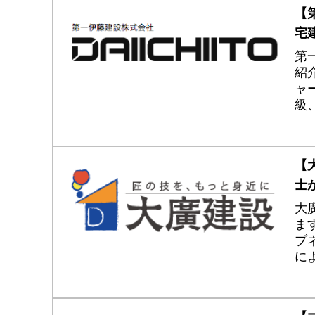
【
宅
第
紹
ャ
級
圧
で
【
士
大
ま
ブ
に
実
円
ラ