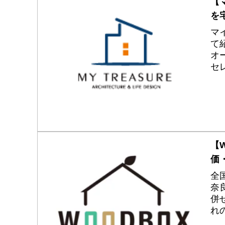
【
を
マ
て
オ
セ
耐
注
【
価
全
奈
併
れ
の