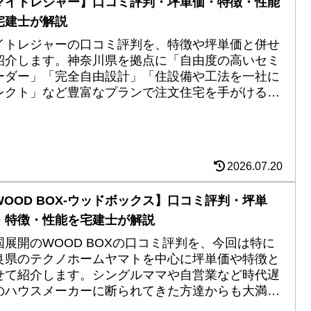
マイトレジャー】口コミ評判・坪単価・特徴・性能
宅建士が解説
イトレジャーの口コミ評判を、特徴や坪単価と併せ
紹介します。神奈川県を拠点に「自由度の高いセミ
ーダー」「完全自由設計」「住設備や工法を一社に
レクト」など豊富なプランで注文住宅を手がける。
震等級や省エネ等級は最高レベルの高い住宅性能に
目。
2026.07.20
WOOD BOX-ウッドボックス】口コミ評判・坪単
・特徴・性能を宅建士が解説
国展開のWOOD BOXの口コミ評判を、今回は特に
良県のテクノホームヤマトを中心に坪単価や特徴と
せて紹介します。シングルママや自営業など時代遅
のハウスメーカーに断られてきた方達からも大満足
声。長期優良住宅、ZEH住宅、耐震等級３のマイホ