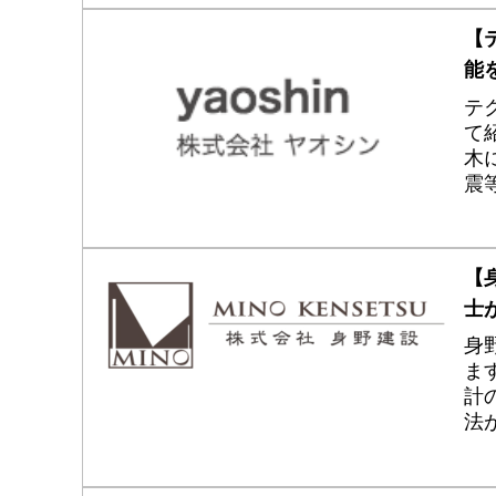
【
能
テ
て
木
震
店
優
【
士
身
ま
計
法
能
が