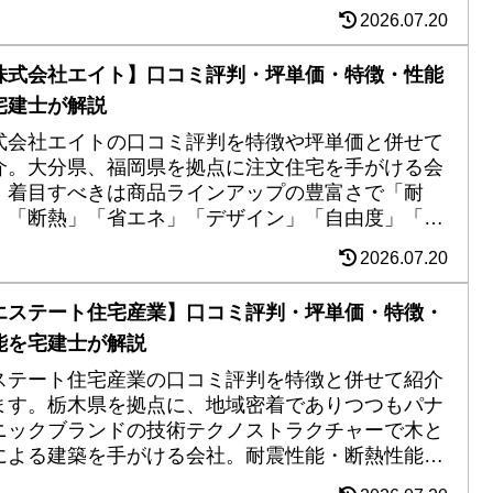
にも対応し、総合的な住宅性能にも安心感あり。施
2026.07.20
実例のデザイン性の高さも要チェック。
株式会社エイト】口コミ評判・坪単価・特徴・性能
宅建士が解説
式会社エイトの口コミ評判を特徴や坪単価と併せて
介。大分県、福岡県を拠点に注文住宅を手がける会
。着目すべきは商品ラインアップの豊富さで「耐
」「断熱」「省エネ」「デザイン」「自由度」「全
空調」「ZEH」「ローコスト」など施主の要望は基
2026.07.20
的に叶うが、その選択にはかなり勉強も必要。知識
富な担当者に出会えればかなり期待。
エステート住宅産業】口コミ評判・坪単価・特徴・
能を宅建士が解説
ステート住宅産業の口コミ評判を特徴と併せて紹介
ます。栃木県を拠点に、地域密着でありつつもパナ
ニックブランドの技術テクノストラクチャーで木と
による建築を手がける会社。耐震性能・断熱性能と
申し分なくZEH住宅や長期優良住宅にも対応。