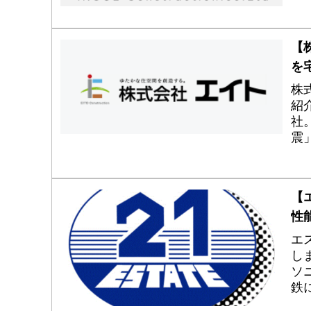
宅
工
【
を
株
紹
社
震
館
本
豊
【
性
エ
し
ソ
鉄
も