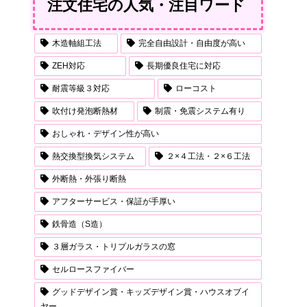
注文住宅の人気・注目ワード
木造軸組工法
完全自由設計・自由度が高い
ZEH対応
長期優良住宅に対応
耐震等級３対応
ローコスト
吹付け発泡断熱材
制震・免震システム有り
おしゃれ・デザイン性が高い
熱交換型換気システム
２×４工法・２×６工法
外断熱・外張り断熱
アフターサービス・保証が手厚い
鉄骨造（S造）
３層ガラス・トリプルガラスの窓
セルロースファイバー
グッドデザイン賞・キッズデザイン賞・ハウスオブイ
ヤー