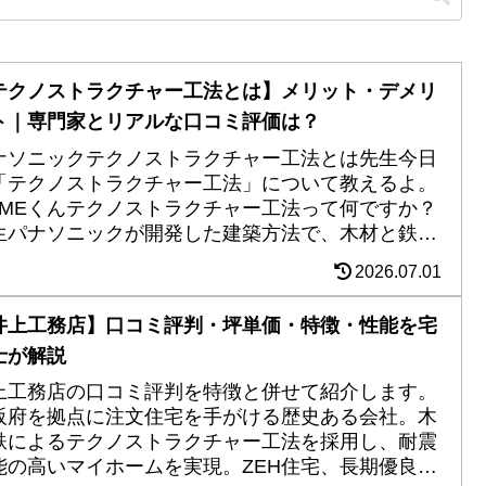
テクノストラクチャー工法とは】メリット・デメリ
ト｜専門家とリアルな口コミ評価は？
ナソニックテクノストラクチャー工法とは先生今日
「テクノストラクチャー工法」について教えるよ。
OMEくんテクノストラクチャー工法って何ですか？
生パナソニックが開発した建築方法で、木材と鉄の
合梁「テクノビーム」を使用して、地震や災害に...
2026.07.01
井上工務店】口コミ評判・坪単価・特徴・性能を宅
士が解説
上工務店の口コミ評判を特徴と併せて紹介します。
阪府を拠点に注文住宅を手がける歴史ある会社。木
鉄によるテクノストラクチャー工法を採用し、耐震
能の高いマイホームを実現。ZEH住宅、長期優良住