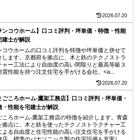
ムをローコストにする新提案をチェック。
2026.07.20
サンコウホーム】口コミ評判・坪単価・特徴・性能
宅建士が解説
ンコウホームの口コミ評判を特徴や坪単価と併せて
介します。京都府を拠点に、木と鉄のテクノストラ
チャー工法により自由度の高い間取りと最高等級３
耐震性能を持つ注文住宅を手がける会社。<a
f="https://townlife-aff.com/link.php?
2026.07.20
A0000010&m=5c8b306d5c4c1">リフォーム</a>
g src="https://townlife-aff.com/data.php?
まごころホーム-鷹架工務店】口コミ評判・坪単価・
0000010&m=5c8b306d5c4c1" width="1" height="1"
徴・性能を宅建士が解説
>事業にも定評があり、アフターでの長い付き合いに
安心感がある。
ごころホーム-鷹架工務店の特徴を紹介します。青森
を拠点に、木と鉄を使ったテクノストラクチャー工
による自由度と住宅性能の高い注文住宅を手がける
務店。標準のパナソニック製の住宅設備も充実し満