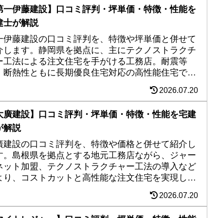
第一伊藤建設】口コミ評判・坪単価・特徴・性能を
建士が解説
一伊藤建設の口コミ評判を、特徴や坪単価と併せて
介します。静岡県を拠点に、主にテクノストラクチ
ー工法による注文住宅を手がける工務店。耐震等
、断熱性ともに長期優良住宅対応の高性能住宅で、
倒的な施工実績を持つ。地元で80年以上の会社なら
2026.07.20
はの土地情報にも定評あり。
大廣建設】口コミ評判・坪単価・特徴・性能を宅建
が解説
廣建設の口コミ評判を、特徴や価格と併せて紹介し
す。島根県を拠点とする地元工務店ながら、ジャー
ネット加盟、テクノストラクチャー工法の導入など
より、コストカットと高性能な注文住宅を実現し、
績は実に1200棟以上。長期優良住宅、ZEH、550万
2026.07.20
〜の規格住宅など、施主の要望を幅広くカバーする
インアップ。