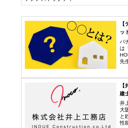
【
ッ
パ
は
H
先
複
【
建
井
大
と
性