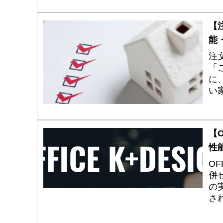
【
能
注
「
に
い
界
立
【O
性
OF
併
の
さ
野
や