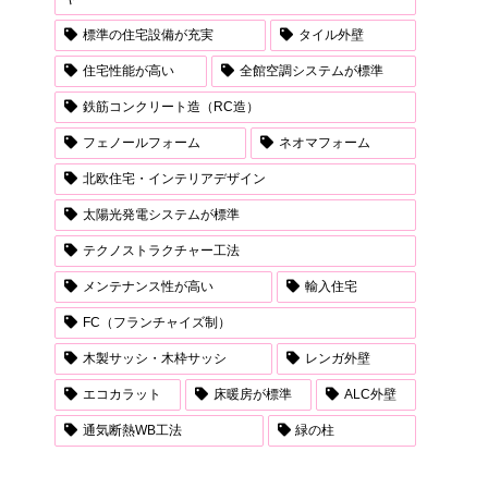
標準の住宅設備が充実
タイル外壁
住宅性能が高い
全館空調システムが標準
鉄筋コンクリート造（RC造）
フェノールフォーム
ネオマフォーム
北欧住宅・インテリアデザイン
太陽光発電システムが標準
テクノストラクチャー工法
メンテナンス性が高い
輸入住宅
FC（フランチャイズ制）
木製サッシ・木枠サッシ
レンガ外壁
エコカラット
床暖房が標準
ALC外壁
通気断熱WB工法
緑の柱