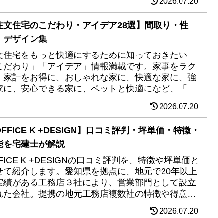
2026.07.20
注文住宅のこだわり・アイデア28選】間取り・性
・デザイン集
文住宅をもっと快適にするために知っておきたい
こだわり」「アイデア」情報満載です。家事をラク
、家計をお得に、おしゃれな家に、快適な家に、強
家に、安心できる家に、ペットと快適になど、「世
に一つあなただけの最高のマイホーム」作りにお役
2026.07.20
てください。
FFICE K +DESIGN】口コミ評判・坪単価・特徴・
能を宅建士が解説
FICE K +DESIGNの口コミ評判を、特徴や坪単価と
せて紹介します。愛知県を拠点に、地元で20年以上
実績がある工務店３社により、営業部門として設立
れた会社。提携の地元工務店複数社の特徴や得意分
から、自分の要望に合ったプランを提案。断熱性能
2026.07.20
価格帯の選択も明確なのが嬉しいポイント。