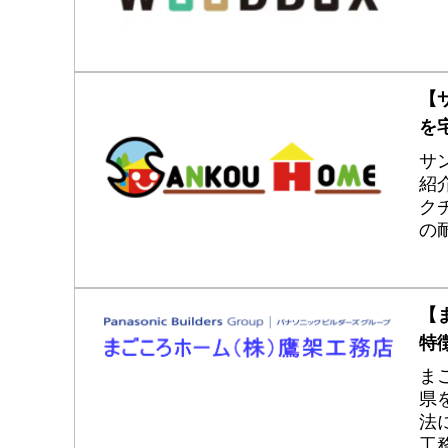
ー
【
を
サ
紹
ク
の
hre
i=
<im
【
i=A
特
/
も
ま
県
法
工