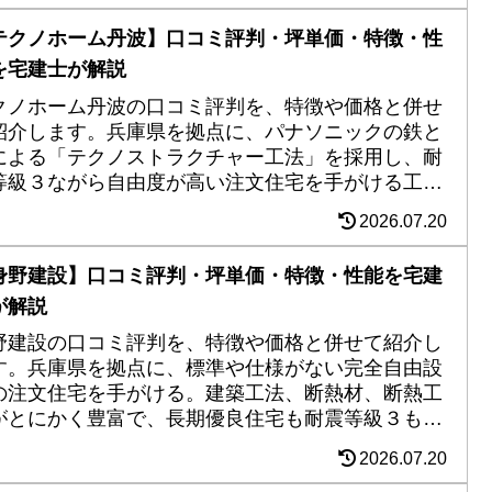
テクノホーム丹波】口コミ評判・坪単価・特徴・性
を宅建士が解説
クノホーム丹波の口コミ評判を、特徴や価格と併せ
紹介します。兵庫県を拠点に、パナソニックの鉄と
による「テクノストラクチャー工法」を採用し、耐
等級３ながら自由度が高い注文住宅を手がける工務
。硬質ウレタン断熱材による省エネ性も加え、長期
2026.07.20
良、ZEH対応住宅を実現。
身野建設】口コミ評判・坪単価・特徴・性能を宅建
が解説
野建設の口コミ評判を、特徴や価格と併せて紹介し
す。兵庫県を拠点に、標準や仕様がない完全自由設
の注文住宅を手がける。建築工法、断熱材、断熱工
がとにかく豊富で、長期優良住宅も耐震等級３も可
。これぞまさしくな自由設計。こだわりの強い施主
2026.07.20
集まるからか、建築実例のデザイン性も○。